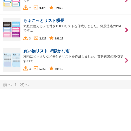
です…
7
9,120
3216.5
ちょこっとリスト横長
気軽に使えるメモ付きTODOリストを作成しました。背景透過のPNG
です…
3
2,825
999.25
買い物リスト ※静かな雨…
梅雨にピッタリなメモ付きリストを作成しました。背景透過のPNGで
すので…
3
5,660
1991.5
前へ
1
次へ