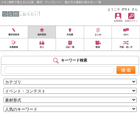
メモ | 無料で使えるひな形・書式・テンプレート・書き方の素材の見やすい一覧
ようこそ
さん
ゲスト
会員登録
会員ログイン
雛形登録者
無料素材
豆知識
まとめ
Q&A
各種募集
求人
日記一覧
動画
手順・使い方
キーワード検索