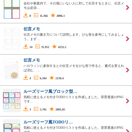
会社や家庭内で、その場にいない人に対して伝言するときに、伝言メ
モは必須…
8
11,366
4006.1
伝言メモ
伝言メモの書き方について説明します。ひな形を参考にしてみましょ
う。まず…
14
11,952
4232.2
伝言メモ
ハロウィンに参加するとの伝言メモをひな形で作ると、書式を変えれ
ば済む、…
4
6,104
2150.4
ルーズリーフ風ブロック型…
気軽に使えるメモ付きTODOリストを作成しました。背景透過のPNG
です…
3
5,701
2005.85
ルーズリーフ風TODOリ…
気軽に使えるメモ付きTODOリストを作成しました。背景透過のPNG