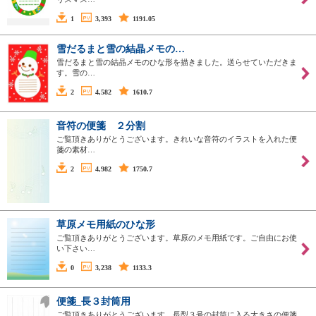
1
3,393
1191.05
雪だるまと雪の結晶メモの…
雪だるまと雪の結晶メモのひな形を描きました。送らせていただきま
す。雪の…
2
4,582
1610.7
音符の便箋 ２分割
ご覧頂きありがとうございます。きれいな音符のイラストを入れた便
箋の素材…
2
4,982
1750.7
草原メモ用紙のひな形
ご覧頂きありがとうございます。草原のメモ用紙です。ご自由にお使
い下さい…
0
3,238
1133.3
便箋_長３封筒用
ご覧頂きありがとうございます。長型３号の封筒に入る大きさの便箋