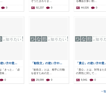
と…
ぞうたまわりま…
る機会が多い割…
0
92,237
0
44,026
0
の使い方や意…
「勧告文」の使い方や…
「貴公」の使い方や意
は「きっと」「必
「勧告文」とは、相手に行動
「貴公」とは、対等また
意味…
を促すための文…
の男性に対して…
0
29,099
0
9,941
0
一