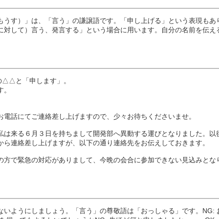
もうす）」は、「言う」の謙譲語です。「申し上げる」という表現もあ
に対して）言う、発言する」という場合に用います。自分の名前を伝え
の△△と「申します」。
す。
お電話にてご連絡差し上げますので、少々お待ちくださいませ。
私は来る６月３日を持ちまして開発部へ異動する運びとなりました。以
から連絡差し上げますが、以下の通り連絡先をお伝えしておきます。
の方で緊急の対応がありまして、今晩の会合に参加できない見込みとな
いようにしましょう。「言う」の尊敬語は「おっしゃる」です。NG: 