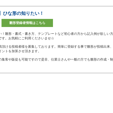
】ひな形の知りたい！
雛形登録者情報はこちら
い！雛形・書式・書き方、テンプレートなど初心者の方から記入例が欲しい
です。お気軽にご利用くださいませ☆
稿頂ける投稿者様を募集しております。簡単に登録する事で雛形が投稿出来
イントを加算させ頂きます。
の集客や販促も可能ですので是非、仕業士さんや一般の方でも雛形の作成・