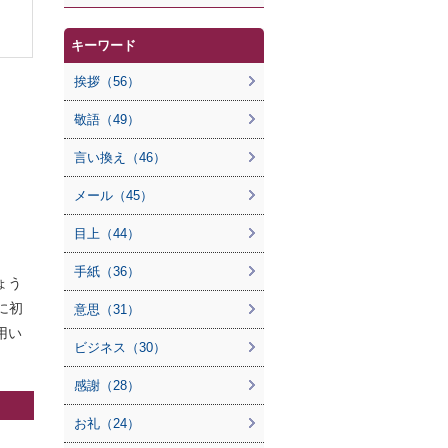
キーワード
挨拶（56）
敬語（49）
言い換え（46）
メール（45）
目上（44）
手紙（36）
ょう
に初
意思（31）
用い
ビジネス（30）
感謝（28）
お礼（24）