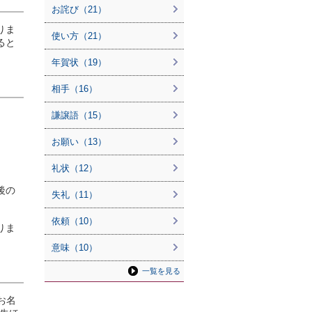
お詫び（21）
りま
使い方（21）
ると
年賀状（19）
相手（16）
謙譲語（15）
お願い（13）
礼状（12）
後の
失礼（11）
依頼（10）
りま
意味（10）
一覧を見る
お名