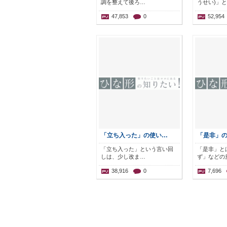
調を整えて後ろ…
うせい)」
47,853
0
52,954
「立ち入った」の使い…
「是非」
「立ち入った」という言い回
「是非」と
しは、少し改ま…
ず」などの
38,916
0
7,696