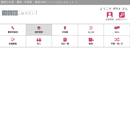
無料ひな形・素材：年賀状 菱形の枠とイノシシのシルエット（…
ようこそ
さん
ゲスト
会員登録
会員ログイン
雛形登録者
無料素材
豆知識
まとめ
Q&A
各種募集
求人
日記一覧
動画
手順・使い方