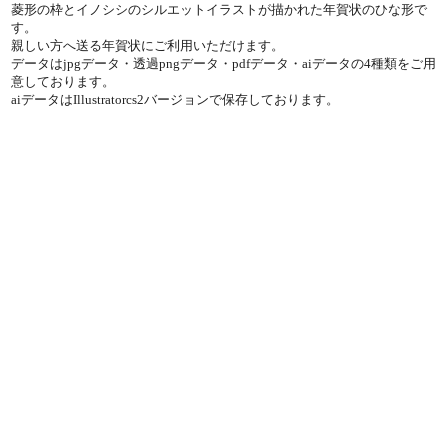
菱形の枠とイノシシのシルエットイラストが描かれた年賀状のひな形で
す。
親しい方へ送る年賀状にご利用いただけます。
データはjpgデータ・透過pngデータ・pdfデータ・aiデータの4種類をご用
意しております。
aiデータはIllustratorcs2バージョンで保存しております。