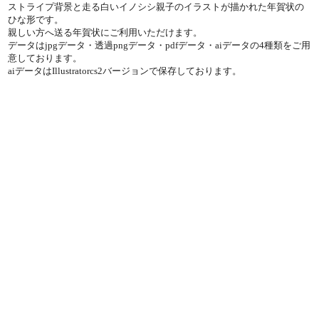
ストライプ背景と走る白いイノシシ親子のイラストが描かれた年賀状の
ひな形です。
親しい方へ送る年賀状にご利用いただけます。
データはjpgデータ・透過pngデータ・pdfデータ・aiデータの4種類をご用
意しております。
aiデータはIllustratorcs2バージョンで保存しております。