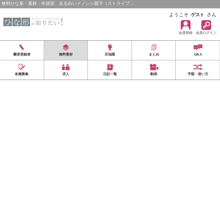
無料ひな形・素材：年賀状 走る白いイノシシ親子（ストライプ…
ようこそ
さん
ゲスト
会員登録
会員ログイン
雛形登録者
無料素材
豆知識
まとめ
Q&A
各種募集
求人
日記一覧
動画
手順・使い方