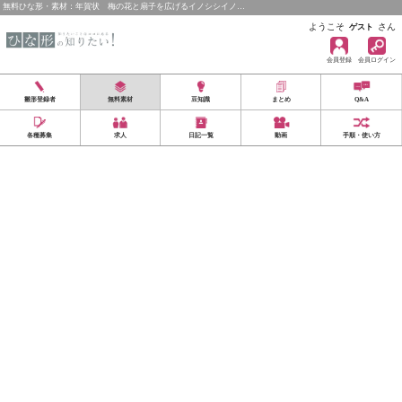
無料ひな形・素材：年賀状 梅の花と扇子を広げるイノシシイノ…
ようこそ
さん
ゲスト
会員登録
会員ログイン
雛形登録者
無料素材
豆知識
まとめ
Q&A
各種募集
求人
日記一覧
動画
手順・使い方