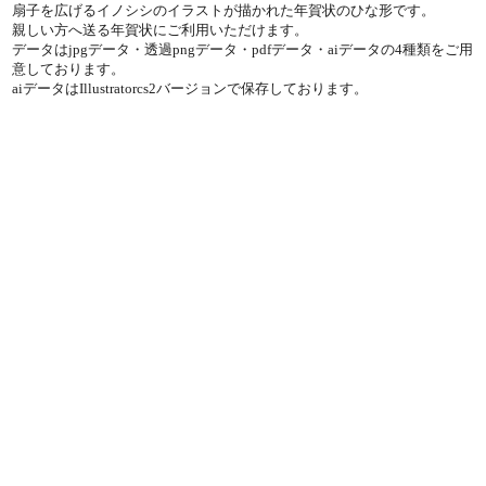
扇子を広げるイノシシのイラストが描かれた年賀状のひな形です。
親しい方へ送る年賀状にご利用いただけます。
データはjpgデータ・透過pngデータ・pdfデータ・aiデータの4種類をご用
意しております。
aiデータはIllustratorcs2バージョンで保存しております。