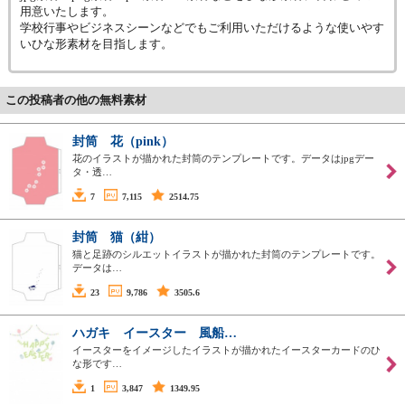
用意いたします。
学校行事やビジネスシーンなどでもご利用いただけるような使いやす
いひな形素材を目指します。
この投稿者の他の無料素材
封筒 花（pink）
花のイラストが描かれた封筒のテンプレートです。データはjpgデー
タ・透…
7
7,115
2514.75
封筒 猫（紺）
猫と足跡のシルエットイラストが描かれた封筒のテンプレートです。
データは…
23
9,786
3505.6
ハガキ イースター 風船…
イースターをイメージしたイラストが描かれたイースターカードのひ
な形です…
1
3,847
1349.95