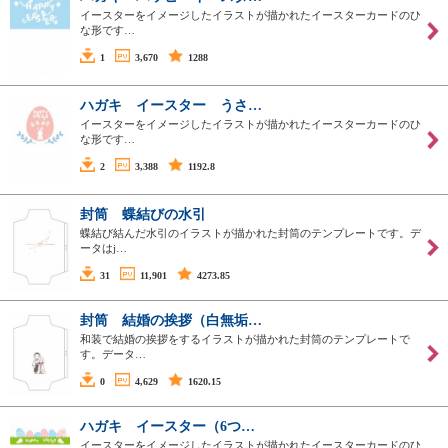
イースターをイメージしたイラストが描かれたイースターカードのひ
な形です…
1
3,670
1288
ハガキ イースター うさ…
イースターをイメージしたイラストが描かれたイースターカードのひ
な形です…
2
3,388
1192.8
封筒 蝶結びの水引
蝶結び結んだ水引のイラストが描かれた封筒のテンプレートです。デ
ータはj…
31
11,901
4273.85
封筒 結婚の挨拶（白無垢…
和装で結婚の挨拶をするイラストが描かれた封筒のテンプレートで
す。データ…
0
4,629
1620.15
ハガキ イースター（6つ…
イースターをイメージしたイラストが描かれたイースターカードのひ