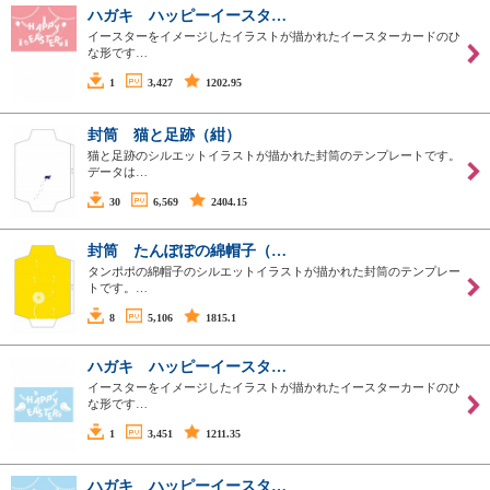
ハガキ ハッピーイースタ…
イースターをイメージしたイラストが描かれたイースターカードのひ
な形です…
1
3,427
1202.95
封筒 猫と足跡（紺）
猫と足跡のシルエットイラストが描かれた封筒のテンプレートです。
データは…
30
6,569
2404.15
封筒 たんぽぽの綿帽子（…
タンポポの綿帽子のシルエットイラストが描かれた封筒のテンプレー
トです。…
8
5,106
1815.1
ハガキ ハッピーイースタ…
イースターをイメージしたイラストが描かれたイースターカードのひ
な形です…
1
3,451
1211.35
ハガキ ハッピーイースタ…