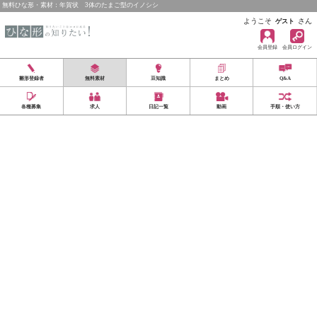
無料ひな形・素材：年賀状 3体のたまご型のイノシシ
ようこそ
さん
ゲスト
会員登録
会員ログイン
雛形登録者
無料素材
豆知識
まとめ
Q&A
各種募集
求人
日記一覧
動画
手順・使い方