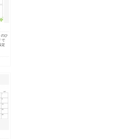
…
）のひ
Ｆで
設定