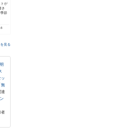
ストが
書き
で季節
.6
覧を見る
明
ス
セッ
「
無
関連
ン
録者