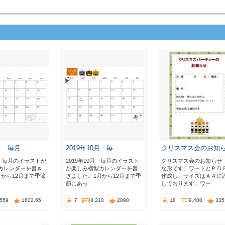
7月 毎月…
2019年10月 毎…
クリスマス会のお知
月 毎月のイラストが
2019年10月 毎月のイラスト
クリスマス会のお知らせ
カレンダーを書き
が楽しみ横型カレンダーを書
な形です。ワードとＰＤ
月から12月まで季節
きました。1月から12月まで季
作成し、サイズはＡ４に
節にあっ…
しております。ワー…
,559
1602.65
7
8,210
2898
18
9,400
335