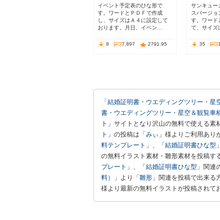
イベント予定表のひな形で
サンキュー
す。ワードとＰＤＦで作成
スバージョ
し、サイズはＡ４に設定して
す。ワード
おります。月日、イベン…
て、サイズ
8
7,897
2791.95
35
「
結婚証明書・ウエディングツリー・星
書・ウエディングツリー・星空＆観覧車
ト
」サイトとなり沢山の無料で使える素材
ト
」の投稿は「
みぃ
」様よりご利用あり
料テンプレート
」、「
結婚証明書ひな型
の無料イラスト素材・雛形素材を投稿す
プレート
」、「
結婚証明書ひな型
」関連
料）
」より「
雛形
」関連を投稿で出来る
様より最新の無料イラストが投稿されて