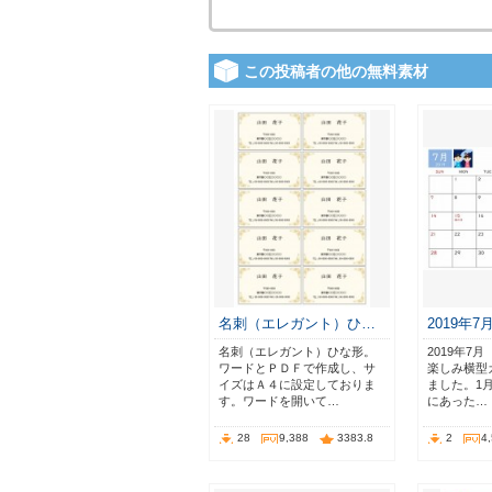
この投稿者の他の無料素材
名刺（エレガント）ひ…
2019年
名刺（エレガント）ひな形。
2019年7
ワードとＰＤＦで作成し、サ
楽しみ横型
イズはＡ４に設定しておりま
ました。1
す。ワードを開いて…
にあった…
28
9,388
3383.8
2
4