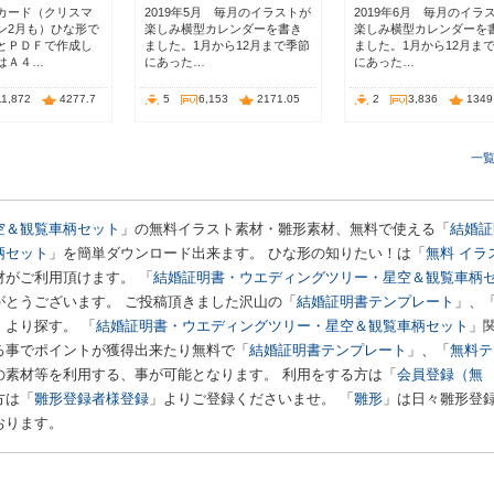
カード（クリスマ
2019年5月 毎月のイラストが
2019年6月 毎月のイラ
ン2月も）ひな形で
楽しみ横型カレンダーを書き
楽しみ横型カレンダーを
とＰＤＦで作成し
ました。1月から12月まで季節
ました。1月から12月ま
はＡ４…
にあった…
にあった…
11,872
4277.7
5
6,153
2171.05
2
3,836
1349
一
空＆観覧車柄セット
」の無料イラスト素材・雛形素材、無料で使える「
結婚証
柄セット
」を簡単ダウンロード出来ます。 ひな形の知りたい！は「
無料 イラ
がご利用頂けます。 「
結婚証明書・ウエディングツリー・星空＆観覧車柄
がとうございます。 ご投稿頂きました沢山の「
結婚証明書テンプレート
」、
」より探す。 「
結婚証明書・ウエディングツリー・星空＆観覧車柄セット
」
る事でポイントが獲得出来たり無料で「
結婚証明書テンプレート
」、「
無料テ
の素材等を利用する、事が可能となります。 利用をする方は「
会員登録（無
方は「
雛形登録者様登録
」よりご登録くださいませ。 「
雛形
」は日々雛形登
おります。