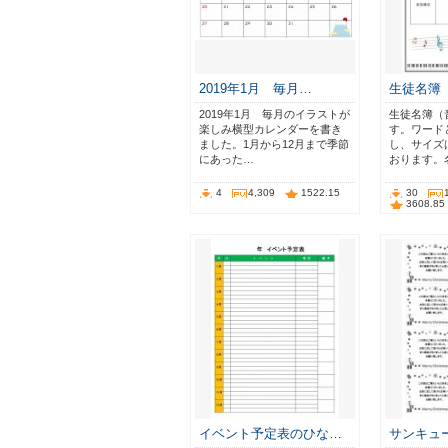
2019年1月 毎月…
生徒名簿
2019年1月 毎月のイラストが
生徒名簿（
楽しみ横型カレンダーを書き
す。ワード
ました。1月から12月まで季節
し、サイズ
にあった…
おります。
4
4,309
1522.15
30
3608.85
イベント予定表のひな…
サンキュ