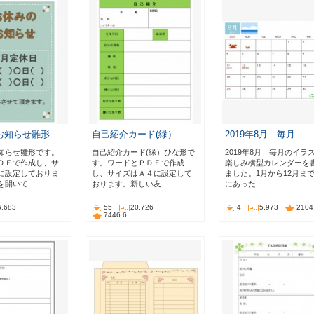
お知らせ雛形
自己紹介カード(緑）…
2019年8月 毎月…
知らせ雛形です。
自己紹介カード(緑）ひな形で
2019年8月 毎月のイラ
ＤＦで作成し、サ
す。ワードとＰＤＦで作成
楽しみ横型カレンダーを
に設定しておりま
し、サイズはＡ４に設定して
ました。1月から12月ま
を開いて…
おります。新しい友…
にあった…
6,683
55
20,726
4
5,973
2104
7446.6