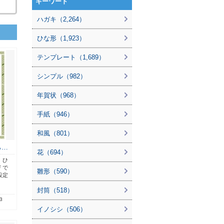
キーワード
ハガキ（2,264）
ひな形（1,923）
テンプレート（1,689）
シンプル（982）
年賀状（968）
手紙（946）
和風（801）
ら…
花（694）
 ひ
Ｆで
雛形（590）
設定
封筒（518）
3
イノシシ（506）