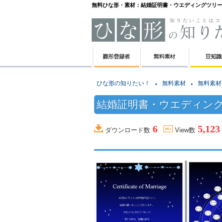
無料ひな形・素材：結婚証明書・ウエディングツリ
ひな形の知りたい！
無料素材
無料素材
結婚証明書・ウエディン
6
5,123
ダウンロード数
View数