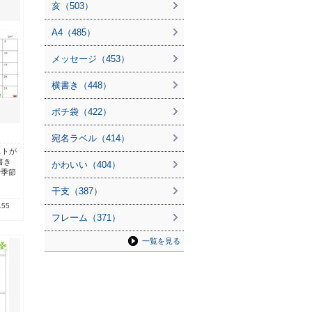
亥（503）
A4（485）
メッセージ（453）
横書き（448）
ポチ袋（422）
宛名ラベル（414）
ストが
書き
かわいい（404）
で季節
干支（387）
.55
フレーム（371）
一覧を見る