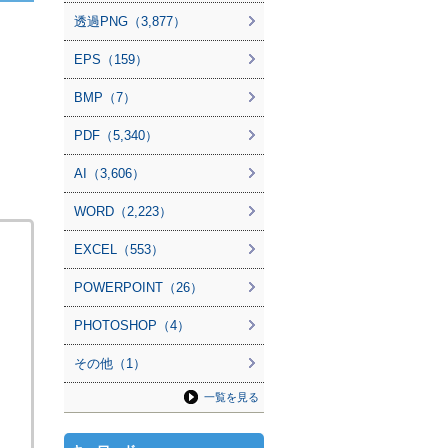
透過PNG（3,877）
EPS（159）
BMP（7）
PDF（5,340）
AI（3,606）
WORD（2,223）
EXCEL（553）
POWERPOINT（26）
PHOTOSHOP（4）
その他（1）
一覧を見る