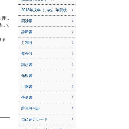
2018年戌年（いぬ）年賀状
を押し
問診票
貼って
診断書
りま
月謝袋
集金袋
請求書
領収書
引継書
任命書
駐車許可証
自己紹介カード