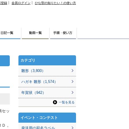
様登録
会員ログイン
ひな型の知りたい！の使い方
カテゴリ
雛形（3,800）
ハガキ 雛形（1,574）
年賀状（942）
一覧を見る
柄セッ
イベント・コンテスト
ＲＤ，
発送用の宛名ラベル