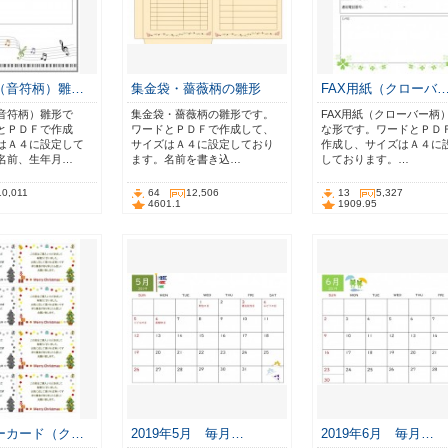
（音符柄）雛…
集金袋・薔薇柄の雛形
FAX用紙（クローバ
音符柄）雛形で
集金袋・薔薇柄の雛形です。
FAX用紙（クローバー柄
とＰＤＦで作成
ワードとＰＤＦで作成して、
な形です。ワードとＰＤ
はＡ４に設定して
サイズはＡ４に設定しており
作成し、サイズはＡ４に
名前、生年月…
ます。名前を書き込…
しております。…
10,011
64
12,506
13
5,327
4601.1
1909.95
ーカード（ク…
2019年5月 毎月…
2019年6月 毎月…