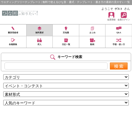
ウエディングツリーテンプレート | 無料で使えるひな形・書式・テンプレート・書き方の素材の見やすい一覧
ようこそ
さん
ゲスト
会員登録
会員ログイン
雛形登録者
無料素材
豆知識
まとめ
Q&A
各種募集
求人
日記一覧
動画
手順・使い方
キーワード検索