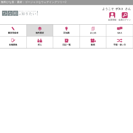
無料ひな形・素材：ゴージャスなウェデイングツリー2
ようこそ
さん
ゲスト
会員登録
会員ログイン
雛形登録者
無料素材
豆知識
まとめ
Q&A
各種募集
求人
日記一覧
動画
手順・使い方