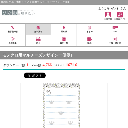
無料ひな形・素材：モノクロ用マルチーズデザイン一便箋1
ようこそ
さん
ゲスト
会員登録
会員ログイン
雛形登録者
無料素材
豆知識
まとめ
Q&A
各種募集
求人
日記一覧
動画
手順・使い方
モノクロ用マルチーズデザイン一便箋1
1
4,766
1671.6
ダウンロード数
View数
SCORE