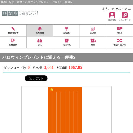
無料ひな形・素材：ハロウィンプレゼントに添える一便箋5
ようこそ
さん
ゲスト
会員登録
会員ログイン
雛形登録者
無料素材
豆知識
まとめ
Q&A
各種募集
求人
日記一覧
動画
手順・使い方
ハロウィンプレゼントに添える一便箋5
0
3,051
1067.85
ダウンロード数
View数
SCORE