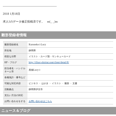
----------------------------------------------------
2018 1月18日
求人1のデータ修正投稿済です。 m(_ _)m
雛形登録者情報
雛形登録者名
Kuroneko✩Lucy
所在地
静岡県
得意な分野
イラスト・カード類・サンキューカード
HP・ブログ
http://illust-shiritai.com/client/detail/8/
担当者名・ハンドル
黒猫Lucy✩
ネーム等
各種免許・番号など
可能な対応内容
ビジネス ・ はがき ・ イラスト ・ 雛形 ・ 文書
活動拠点
静岡県伊豆市
支払い方法の対応
お問い合わせをする
お問い合わせはこちら
ニュース＆ブログ