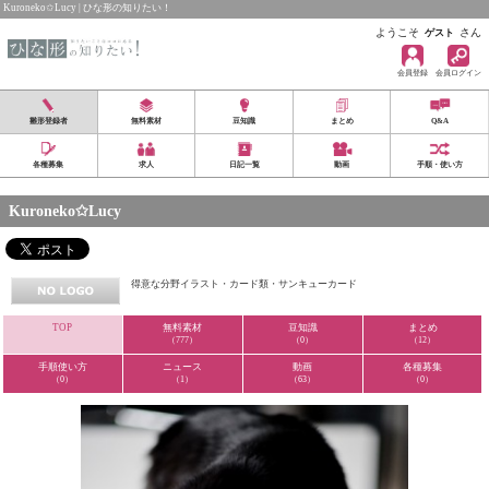
Kuroneko✩Lucy | ひな形の知りたい！
ようこそ
さん
ゲスト
会員登録
会員ログイン
雛形登録者
無料素材
豆知識
まとめ
Q&A
各種募集
求人
日記一覧
動画
手順・使い方
Kuroneko✩Lucy
得意な分野イラスト・カード類・サンキューカード
TOP
無料素材
豆知識
まとめ
（777）
（0）
（12）
手順使い方
ニュース
動画
各種募集
（0）
（1）
（63）
（0）