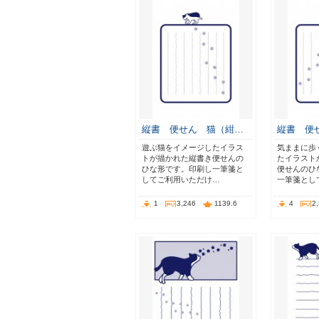
縦書 便せん 猫（紺…
縦書 便
遊ぶ猫をイメージしたイラス
気ままに歩
トが描かれた縦書き便せんの
たイラスト
ひな形です。印刷し一筆箋と
便せんのひ
してご利用いただけ…
一筆箋とし
1
3,246
1139.6
4
2