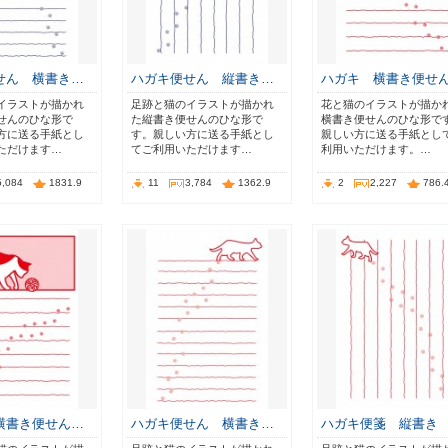
せん 横書き…
ハガキ便せん 縦書き…
ハガキ 横書き便せ
イラストが描かれ
足跡と猫のイラストが描かれ
花と猫のイラストが描か
せんのひな形で
た縦書き便せんのひな形で
横書き便せんのひな形で
方に送る手紙とし
す。親しい方に送る手紙とし
親しい方に送る手紙とし
ただけます…
てご利用いただけます…
利用いただけます。…
5,084
1831.9
11
3,784
1362.9
2
2,227
786.
横書き便せん…
ハガキ便せん 横書き…
ハガキ便箋 縦書き