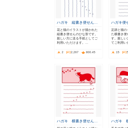
ハガキ 縦書き便せん…
ハガキ便
花と猫のイラストが描かれた
足跡と猫の
縦書き便せんのひな形です。
た横書き便
親しい方に送る手紙としてご
す。親しい
利用いただけます。…
てご利用い
2
2,267
800.45
15
ハガキ 横書き便せん…
ハガキ 