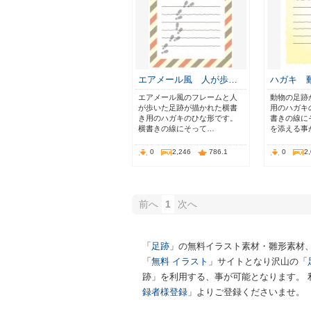
エアメール風 人が歩…
ハガキ 
エアメール風のフレームと人
動物の足跡
が歩いた足跡が描かれた横書
用のハガキ
き用のハガキのひな形です。
書きの線に
横書きの線にそって…
を添える事
0
2,246
786.1
0
2
前へ
1
次へ
「
足跡
」の無料イラスト素材・雛形素材
「
無料 イラスト
」サイトとなり沢山の「
跡」を利用する、事が可能となります。 
録者様登録
」よりご登録くださいませ。 