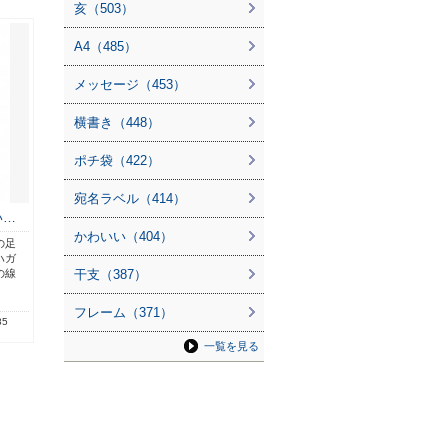
亥（503）
A4（485）
メッセージ（453）
横書き（448）
ポチ袋（422）
宛名ラベル（414）
い…
かわいい（404）
の足
ハガ
の線
干支（387）
フレーム（371）
85
一覧を見る