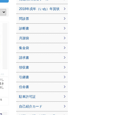
2018年戌年（いぬ）年賀状
問診票
診断書
月謝袋
集金袋
請求書
領収書
ま…
引継書
ジし
書き
任命書
刷し
駐車許可証
25
自己紹介カード