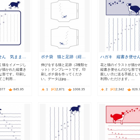
せん 気まま…
ポチ袋 猫と足跡（紺…
ハガキ 縦書き便せ
く猫をイメージし
伸びをする猫と足跡（2種類セ
花と猫のイラストが描か
が描かれた縦書き
ット）テンプレートです。印
縦書き便せんのひな形で
な形です。印刷し
刷しポチ袋を作ってくださ
親しい方に送る手紙とし
てご利用…
い。データはjpg…
利用いただけます。…
,377
845.95
1
2,871
1008.35
2
2,342
826.