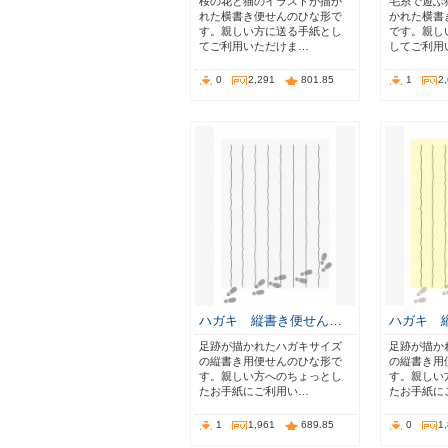
桜の花と猫のイラストが描か
毛糸で遊ぶ
れた横書き便せんのひな形で
かれた横書
す。親しい方に送る手紙とし
です。親し
てご利用いただけま…
してご利用
0
2,291
801.85
1
2
ハガキ 縦書き便せん…
ハガキ 
足跡が描かれたハガキサイズ
足跡が描か
の縦書き用便せんのひな形で
の縦書き用
す。親しい方へのちょっとし
す。親しい
たお手紙にご利用い…
たお手紙に
1
1,961
689.85
0
1