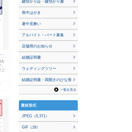
鍵預かり証・鍵預かり書
喪中はがき
暑中見舞い
アルバイト・パート募集
店舗用のお知らせ
ん…
結婚証明書
れた
す。
ウェディングツリー
てご
結婚証明書・両開きのひな形
7
一覧を見る
素材形式
JPEG（5,371）
GIF（18）