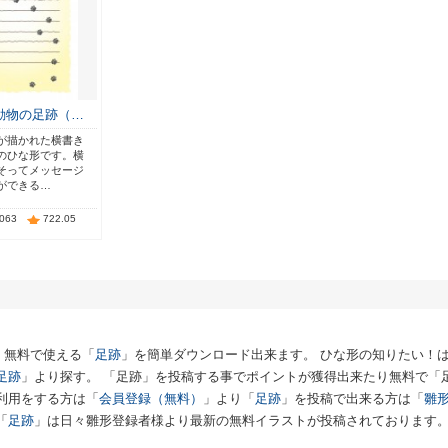
動物の足跡（…
が描かれた横書き
のひな形です。横
そってメッセージ
ができる…
,063
722.05
、無料で使える「
足跡
」を簡単ダウンロード出来ます。 ひな形の知りたい！
足跡
」より探す。 「足跡」を投稿する事でポイントが獲得出来たり無料で「
利用をする方は「
会員登録（無料）
」より「
足跡
」を投稿で出来る方は「
雛
「
足跡
」は日々雛形登録者様より最新の無料イラストが投稿されております