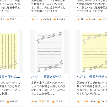
猫のイラストが描
足跡と猫のイラストが描かれ
足跡と猫のイラストが描
き便せんのひな形
た横書き便せんのひな形で
た縦書き便せんのひな形
い方に送る手紙と
す。親しい方に送る手紙とし
す。親しい方に送る手紙
いただけ…
てご利用いただけます…
てご利用いただけます…
,656
933.1
18
5,976
2154.6
12
5,348
191
縦書き便せん…
ハガキ 横書き便せん…
ハガキ 横書き便せ
れたハガキサイズ
足跡が上下に描かれたハガキ
足跡が上下に描かれたハ
便せんのひな形で
サイズの横書き用便せんのひ
サイズの横書き用便せん
方へのちょっとし
な形です。親しい方へのちょ
な形です。親しい方への
ご利用い…
っとしたお手紙にご…
っとしたお手紙にご…
,857
649.95
0
1,752
613.2
0
1,699
594.