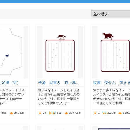
と足跡（紺）
便箋 縦書き 猫（赤…
縦書 便せん 気ま
シルエットイラス
遊ぶ猫をイメージしたイラス
気ままに歩く猫をイメー
た封筒のテンプレ
トが描かれた縦書き便せんの
たイラストが描かれた縦
ータはjpgデー
ひな形です。印刷し一筆箋と
便せんのひな形です。印
gデ…
してご利用いただけ…
一筆箋としてご利用…
6,568
2403.8
24
9,411
3377.85
1
2,305
810.