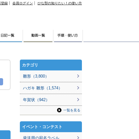
様登録
会員ログイン
ひな型の知りたい！の使い方
カテゴリ
雛形（3,800）
ハガキ 雛形（1,574）
年賀状（942）
一覧を見る
イベント・コンテスト
発送用の宛名ラベル