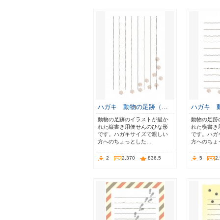
ハガキ 動物の足跡（…
ハガキ 
動物の足跡のイラストが描か
動物の足跡
れた縦書き用便せんのひな形
れた横書き
です。ハガキサイズで親しい
です。ハガ
方へのちょっとした…
方へのちょ
2
2,370
836.5
5
2