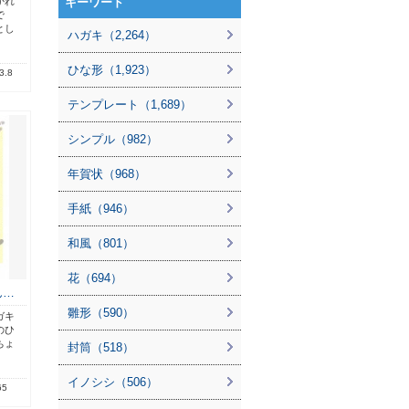
かれ
キーワード
で
とし
ハガキ（2,264）
ひな形（1,923）
3.8
テンプレート（1,689）
シンプル（982）
年賀状（968）
手紙（946）
和風（801）
花（694）
ん…
雛形（590）
ガキ
のひ
ちょ
封筒（518）
イノシシ（506）
65