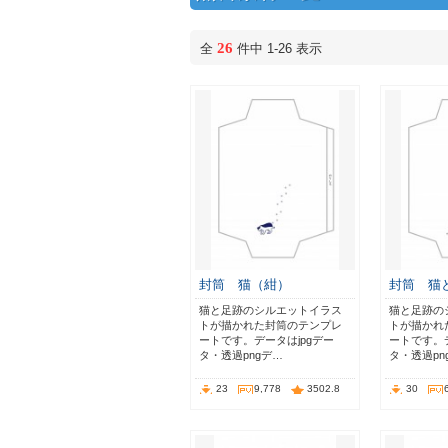
26
全
件中 1-26 表示
封筒 猫（紺）
封筒 猫
猫と足跡のシルエットイラス
猫と足跡の
トが描かれた封筒のテンプレ
トが描かれ
ートです。データはjpgデー
ートです。デ
タ・透過pngデ…
タ・透過pn
23
9,778
3502.8
30