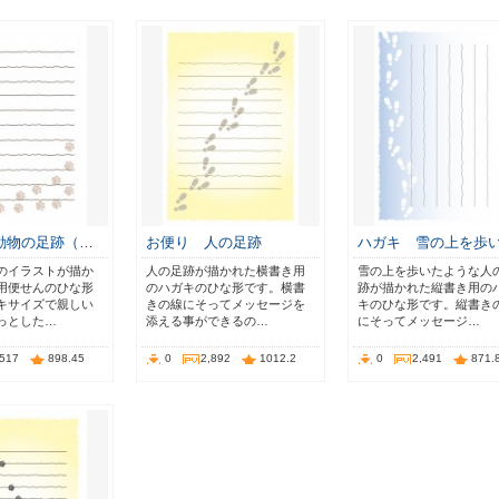
動物の足跡（…
お便り 人の足跡
ハガキ 雪の上を歩
のイラストが描か
人の足跡が描かれた横書き用
雪の上を歩いたような人
用便せんのひな形
のハガキのひな形です。横書
跡が描かれた縦書き用の
キサイズで親しい
きの線にそってメッセージを
キのひな形です。縦書き
っとした…
添える事ができるの…
にそってメッセージ…
,517
898.45
0
2,892
1012.2
0
2,491
871.