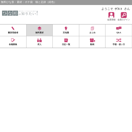
無料ひな形・素材：ポチ袋 猫と足跡（紺色）
ようこそ
さん
ゲスト
会員登録
会員ログイン
雛形登録者
無料素材
豆知識
まとめ
Q&A
各種募集
求人
日記一覧
動画
手順・使い方