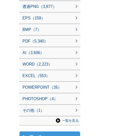
透過PNG（3,877）
EPS（159）
BMP（7）
PDF（5,340）
AI（3,606）
WORD（2,223）
EXCEL（553）
POWERPOINT（26）
PHOTOSHOP（4）
その他（1）
一覧を見る