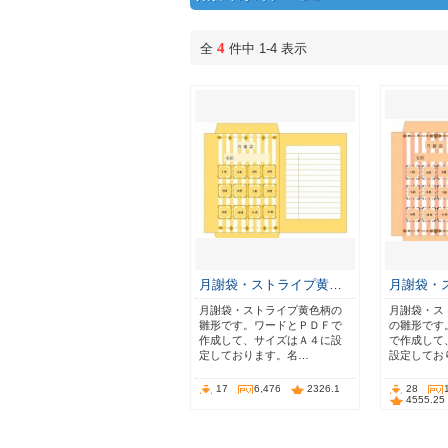
4
全
件中 1-4 表示
月謝袋・ストライプ黄…
月謝袋・
月謝袋・ストライプ黄色柄の
月謝袋・ス
雛形です。ワードとＰＤＦで
の雛形です
作成して、サイズはＡ４に設
で作成して
定しております。名…
設定してお
17
6,476
2326.1
28
4555.25