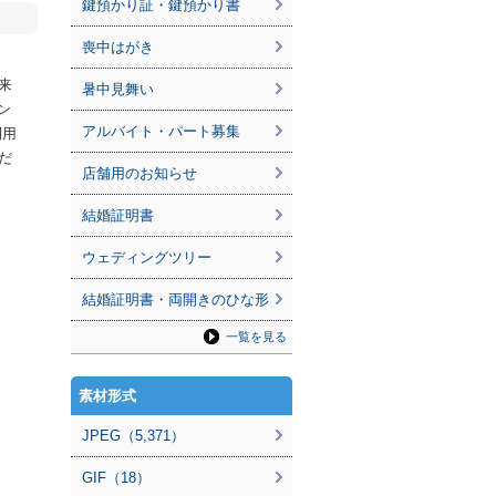
鍵預かり証・鍵預かり書
喪中はがき
来
暑中見舞い
ン
アルバイト・パート募集
利用
だ
店舗用のお知らせ
結婚証明書
ウェディングツリー
結婚証明書・両開きのひな形
一覧を見る
素材形式
JPEG（5,371）
GIF（18）