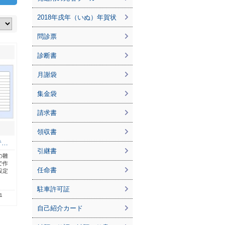
2018年戌年（いぬ）年賀状
問診票
診断書
月謝袋
集金袋
請求書
領収書
青…
引継書
の雛
で作
任命書
設定
駐車許可証
1
自己紹介カード