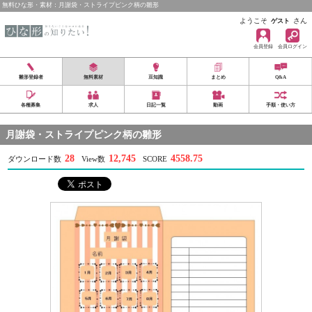
無料ひな形・素材：月謝袋・ストライプピンク柄の雛形
ようこそ
さん
ゲスト
会員登録
会員ログイン
雛形登録者
無料素材
豆知識
まとめ
Q&A
各種募集
求人
日記一覧
動画
手順・使い方
月謝袋・ストライプピンク柄の雛形
28
12,745
4558.75
ダウンロード数
View数
SCORE