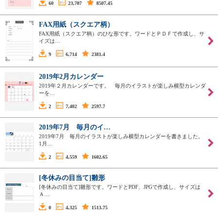
60
23,707
8507.45
FAX用紙（スクエア柄）
FAX用紙（スクエア柄）のひな形です。ワードとＰＤＦで作成し、サ
イズは…
9
6,714
2381.4
2019年2月カレンダー
2019年２月カレンダーです。 毎月のイラストが楽しみ横型カレンダ
ーを…
2
7,402
2597.7
2019年7月 毎月のイ…
2019年7月 毎月のイラストが楽しみ横型カレンダーを書きました。
1月…
2
4,559
1602.65
[冬休みの目当て]雛形
[冬休みの目当て]雛形です。ワードとPDF、JPGで作成し、サイズは
Ａ…
0
4,325
1513.75