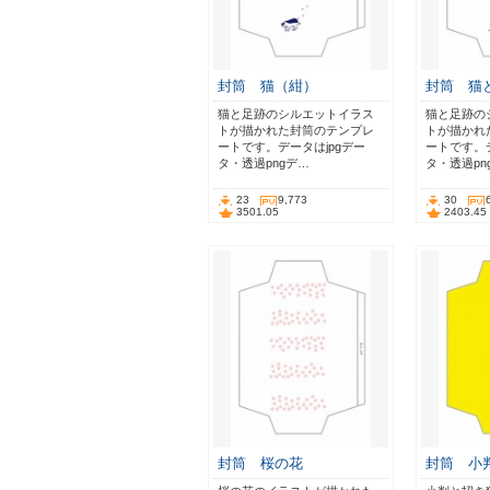
封筒 猫（紺）
封筒 猫
猫と足跡のシルエットイラス
猫と足跡の
トが描かれた封筒のテンプレ
トが描かれ
ートです。データはjpgデー
ートです。デ
タ・透過pngデ…
タ・透過pn
23
9,773
30
3501.05
2403.45
封筒 桜の花
封筒 小