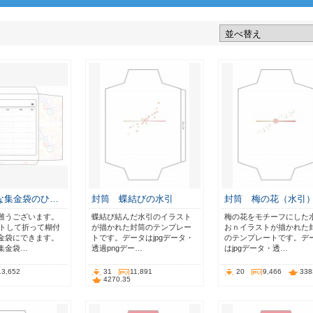
な集金袋のひ…
封筒 蝶結びの水引
封筒 梅の花（水引
難うございます。
蝶結び結んだ水引のイラスト
梅の花をモチーフにした
ントして折って糊付
が描かれた封筒のテンプレー
おｎイラストが描かれた
金袋にできます。
トです。データはjpgデータ・
のテンプレートです。デ
集金袋…
透過pngデー…
はjpgデータ・透…
13,652
31
11,891
20
9,466
338
4270.35