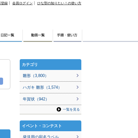
様登録
会員ログイン
ひな型の知りたい！の使い方
カテゴリ
雛形（3,800）
ハガキ 雛形（1,574）
年賀状（942）
一覧を見る
イベント・コンテスト
発送用の宛名ラベル