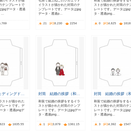
猫のイラストが描
毛糸で遊ぶねこのシルエット
和装で結婚の挨拶をする
のテンプレートで
イラストが描かれた封筒のテ
ストが描かれた封筒のテ
jpgデータ・透過
ンプレートです。データはjpg
レートです。データはjpg
・…
データ・透過p…
タ・透過png…
5,769
21
6,230
2254
0
4,625
1618
ェディングド…
封筒 結婚の挨拶（和…
封筒 結婚の挨拶（
ラストが描かれた
和装で結婚の挨拶をするイラ
和装で結婚の挨拶をする
プレートです。デ
ストが描かれた封筒のテンプ
ストが描かれた封筒のテ
データ・透過pngデ
レートです。データはjpgデー
レートです。データはjpg
タ・透過png…
タ・透過png…
,623
1635.55
1
3,879
1361.15
3
4,392
1547