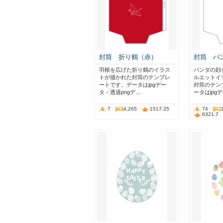
封筒 折り鶴（赤）
封筒 パ
羽根を広げた折り鶴のイラス
パンダの顔
トが描かれた封筒のテンプレ
ルエットイ
ートです。データはjpgデー
封筒のテン
タ・透過pngデ…
ータはjpg
7
4,265
1517.25
74
6321.7