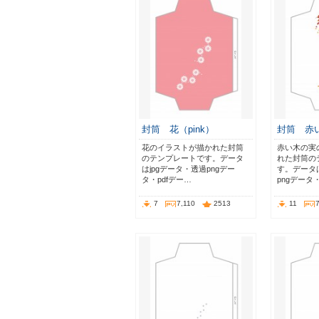
封筒 花（pink）
封筒 赤
花のイラストが描かれた封筒
赤い木の実
のテンプレートです。データ
れた封筒の
はjpgデータ・透過pngデー
す。データは
タ・pdfデー…
pngデータ
7
7,110
2513
11