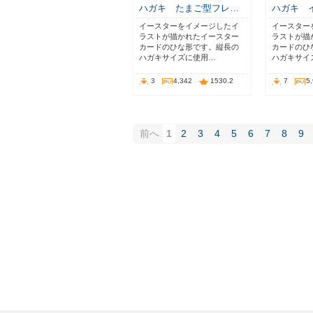
ハガキ たまご型フレ…
ハガキ 
イースターをイメージしたイ
イースター
ラストが描かれたイースター
ラストが描
カードのひな形です。縦長の
カードのひ
ハガキサイズに使用…
ハガキサイ
3
4,342
1530.2
7
5
前へ
1
2
3
4
5
6
7
8
9