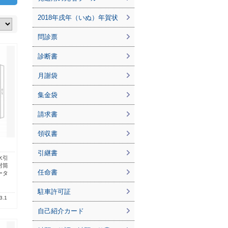
2018年戌年（いぬ）年賀状
問診票
診断書
月謝袋
集金袋
請求書
領収書
）
引継書
水引
封筒
任命書
ータ
駐車許可証
3.1
自己紹介カード