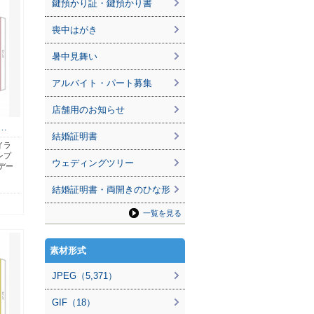
鍵預かり証・鍵預かり書
喪中はがき
暑中見舞い
アルバイト・パート募集
店舗用のお知らせ
…
結婚証明書
イラ
ンプ
ウェディングツリー
デー
結婚証明書・両開きのひな形
一覧を見る
素材形式
JPEG（5,371）
GIF（18）