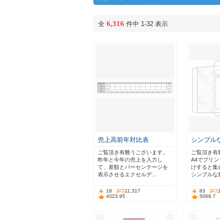
6,316
全
件中 1-32 表示
売上高前年対比表
シンプル
ご覧頂き有難うございます。
ご覧頂き有
昨年と今年の売上を入力し
A4でプリ
て、差額とパーセンテージを
けすると集
表示させるエクセルデ…
シンプルな
18
11,317
83
4023.95
5068.7