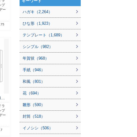
イラ
キーワード
ンプ
デー
ハガキ（2,264）
ひな形（1,923）
.75
テンプレート（1,689）
シンプル（982）
年賀状（968）
手紙（946）
和風（801）
花（694）
和…
雛形（590）
イラ
ンプ
デー
封筒（518）
イノシシ（506）
.7