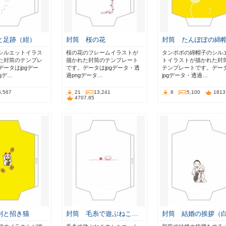
と足跡（紺）
封筒 桜の花
封筒 たんぽぽの綿
シルエットイラス
桜の花のフレームイラストが
タンポポの綿帽子のシル
た封筒のテンプレ
描かれた封筒のテンプレート
トイラストが描かれた封
ータはjpgデー
です。データはjpgデータ・透
テンプレートです。デー
gデ…
過pngデータ…
jpgデータ・透過…
6,567
21
13,241
8
5,100
1813
4707.85
判と招き猫
封筒 毛糸で遊ぶねこ…
封筒 結婚の挨拶（