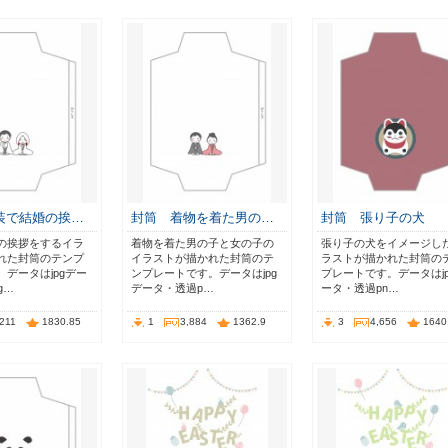
装で結婚の挨…
封筒 着物を着た男の…
封筒 張り子の犬
の挨拶をするイラ
着物を着た男の子と女の子の
張り子の犬をイメージし
れた封筒のテンプ
イラストが描かれた封筒のテ
ラストが描かれた封筒の
データはjpgデー
ンプレートです。データはjpg
プレートです。データはjp
g…
データ・透過p…
ータ・透過pn…
,211
1830.85
1
3,884
1362.9
3
4,656
1640