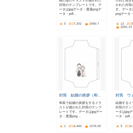
桜の花のイラストが描かれた
小判と招き
封筒のテンプレートです。デ
かれた封筒
ータはjpgデータ・透過pngデ
す。データは
ータ・pdf…
pngデータ
5
7,352
2590.7
12
2061.15
封筒 結婚の挨拶（和…
封筒 ウ
和装で結婚の挨拶をするイラ
結婚するイ
ストが描かれた封筒のテンプ
封筒のテン
レートです。データはjpgデー
ータはjpg
タ・透過png…
ータ・pdf…
1
4,493
1576.05
5
4