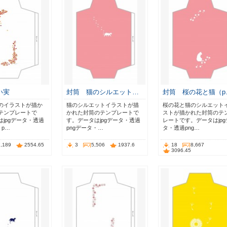
い実
封筒 猫のシルエット…
封筒 桜の花と猫（p
のイラストが描か
猫のシルエットイラストが描
桜の花と猫のシルエット
テンプレートで
かれた封筒のテンプレートで
ストが描かれた封筒のテ
jpgデータ・透過
す。データはjpgデータ・透過
レートです。データはjpg
・p…
pngデータ・…
タ・透過png…
7,189
2554.65
3
5,506
1937.6
18
8,667
3096.45