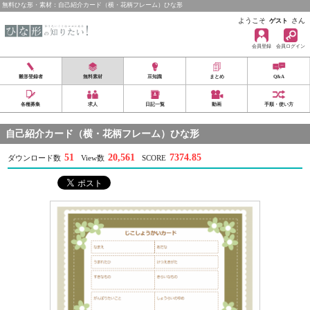
無料ひな形・素材：自己紹介カード（横・花柄フレーム）ひな形
ようこそ
さん
ゲスト
会員登録
会員ログイン
雛形登録者
無料素材
豆知識
まとめ
Q&A
各種募集
求人
日記一覧
動画
手順・使い方
自己紹介カード（横・花柄フレーム）ひな形
51
20,561
7374.85
ダウンロード数
View数
SCORE