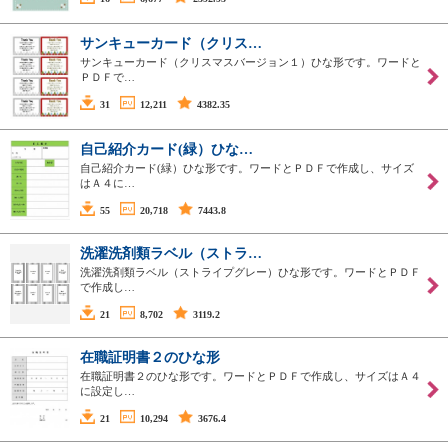
サンキューカード（クリス…
サンキューカード（クリスマスバージョン１）ひな形です。ワードと
ＰＤＦで…
31
12,211
4382.35
自己紹介カード(緑）ひな…
自己紹介カード(緑）ひな形です。ワードとＰＤＦで作成し、サイズ
はＡ４に…
55
20,718
7443.8
洗濯洗剤類ラベル（ストラ…
洗濯洗剤類ラベル（ストライプグレー）ひな形です。ワードとＰＤＦ
で作成し…
21
8,702
3119.2
在職証明書２のひな形
在職証明書２のひな形です。ワードとＰＤＦで作成し、サイズはＡ４
に設定し…
21
10,294
3676.4