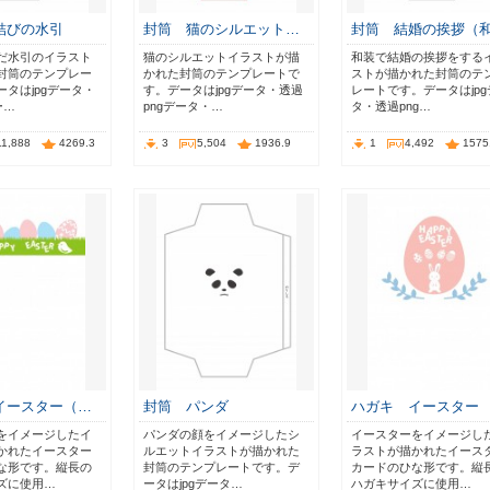
結びの水引
封筒 猫のシルエット…
封筒 結婚の挨拶（
だ水引のイラスト
猫のシルエットイラストが描
和装で結婚の挨拶をする
封筒のテンプレー
かれた封筒のテンプレートで
ストが描かれた封筒のテ
タはjpgデータ・
す。データはjpgデータ・透過
レートです。データはjpg
ー…
pngデータ・…
タ・透過png…
11,888
4269.3
3
5,504
1936.9
1
4,492
1575
イースター（…
封筒 パンダ
ハガキ イースター
をイメージしたイ
パンダの顔をイメージしたシ
イースターをイメージし
かれたイースター
ルエットイラストが描かれた
ラストが描かれたイース
な形です。縦長の
封筒のテンプレートです。デ
カードのひな形です。縦
ズに使用…
ータはjpgデータ…
ハガキサイズに使用…