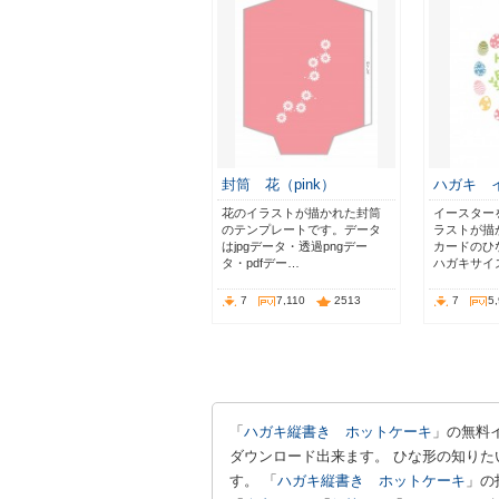
封筒 花（pink）
ハガキ 
花のイラストが描かれた封筒
イースター
のテンプレートです。データ
ラストが描
はjpgデータ・透過pngデー
カードのひ
タ・pdfデー…
ハガキサイ
7
7,110
2513
7
5
「
ハガキ縦書き ホットケーキ
」の無料
ダウンロード出来ます。 ひな形の知りた
す。 「
ハガキ縦書き ホットケーキ
」の