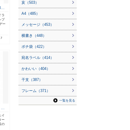
亥（503）
和…
A4（485）
イラ
ンプ
デー
メッセージ（453）
横書き（448）
.7
ポチ袋（422）
宛名ラベル（414）
かわいい（404）
干支（387）
フレーム（371）
一覧を見る
 …
たイ
ター
長の