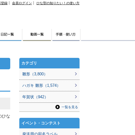
様登録
会員ログイン
ひな型の知りたい！の使い方
カテゴリ
雛形（3,800）
ハガキ 雛形（1,574）
年賀状（942）
一覧を見る
のひな
イベント・コンテスト
発送用の宛名ラベル