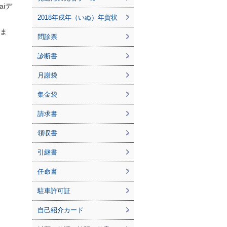
aiデ
2018年戌年（いぬ）年賀状
りま
問診票
診断書
月謝袋
集金袋
請求書
領収書
引継書
任命書
駐車許可証
自己紹介カード