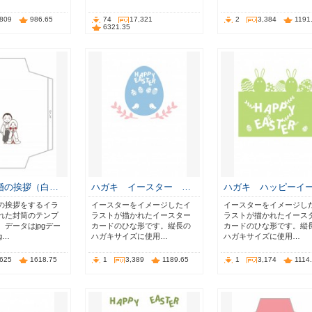
,809
986.65
74
17,321
2
3,384
1191
6321.35
婚の挨拶（白…
ハガキ イースター …
ハガキ ハッピーイ
の挨拶をするイラ
イースターをイメージしたイ
イースターをイメージし
れた封筒のテンプ
ラストが描かれたイースター
ラストが描かれたイース
データはjpgデー
カードのひな形です。縦長の
カードのひな形です。縦
g…
ハガキサイズに使用…
ハガキサイズに使用…
,625
1618.75
1
3,389
1189.65
1
3,174
1114