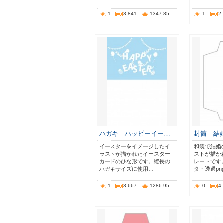
1
3,841
1347.85
1
2
ハガキ ハッピーイー…
封筒 結
イースターをイメージしたイ
和装で結婚
ラストが描かれたイースター
ストが描か
カードのひな形です。縦長の
レートです。
ハガキサイズに使用…
タ・透過pn
1
3,667
1286.95
0
4