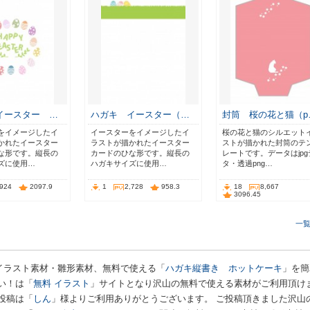
イースター …
ハガキ イースター（…
封筒 桜の花と猫（p
をイメージしたイ
イースターをイメージしたイ
桜の花と猫のシルエット
かれたイースター
ラストが描かれたイースター
ストが描かれた封筒のテ
な形です。縦長の
カードのひな形です。縦長の
レートです。データはjpg
ズに使用…
ハガキサイズに使用…
タ・透過png…
,924
2097.9
1
2,728
958.3
18
8,667
3096.45
一
イラスト素材・雛形素材、無料で使える「
ハガキ縦書き ホットケーキ
」を簡
い！は「
無料 イラスト
」サイトとなり沢山の無料で使える素材がご利用頂け
投稿は「
しん
」様よりご利用ありがとうございます。 ご投稿頂きました沢山