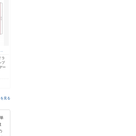
…
イラ
ンプ
デー
覧を見る
単
ま
の