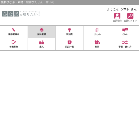
無料ひな形・素材：縦書びんせん 赤い花
ようこそ
さん
ゲスト
会員登録
会員ログイン
雛形登録者
無料素材
豆知識
まとめ
Q&A
各種募集
求人
日記一覧
動画
手順・使い方