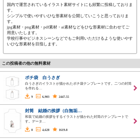
国内で運営されているイラスト素材サイトにも頻繁に投稿しておりま
す。
シンプルで使いやすいひな形素材を公開していこうと思っておりま
す。
jpg素材・png素材・pdf素材・ai素材などをひな形素材に合わせてご
用意いたします。
学校行事やビジネスシーンなどでもご利用いただけるような使いやす
いひな形素材を目指します。
この投稿者の他の無料素材
ポチ袋 白うさぎ
白うさぎのイラストが描かれたポチ袋テンプレートです。二つの封筒
を作れる…
9
6,903
2447.55
封筒 結婚の挨拶（白無垢…
和装で結婚の挨拶をするイラストが描かれた封筒のテンプレートで
す。データ…
0
4,628
1619.8