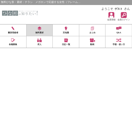
無料ひな形・素材：チラシ メガホンで応援する女性（フレーム…
ようこそ
さん
ゲスト
会員登録
会員ログイン
雛形登録者
無料素材
豆知識
まとめ
Q&A
各種募集
求人
日記一覧
動画
手順・使い方