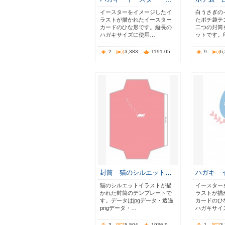
イースターをイメージしたイ
白うさぎの
ラストが描かれたイースター
たポチ袋テ
カードのひな形です。縦長の
二つの封筒
ハガキサイズに使用…
ットです。
2
3,383
1191.05
9
6
封筒 猫のシルエット…
ハガキ 
猫のシルエットイラストが描
イースター
かれた封筒のテンプレートで
ラストが描
す。データはjpgデータ・透過
カードのひ
pngデータ・…
ハガキサイ
3
5,504
1936.9
1
3