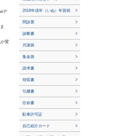
2018年戌年（いぬ）年賀状
aiデ
問診票
りま
診断書
気が変
月謝袋
集金袋
請求書
領収書
引継書
任命書
駐車許可証
自己紹介カード