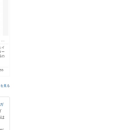
 …
たイ
ター
長の
.55
覧を見る
ガ
イ
稿は
。
が