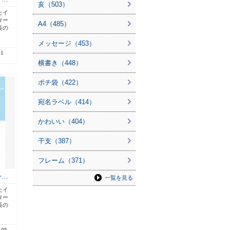
亥（503）
たイ
ター
A4（485）
長の
メッセージ（453）
.1
横書き（448）
ポチ袋（422）
宛名ラベル（414）
かわいい（404）
干支（387）
フレーム（371）
ー…
一覧を見る
たイ
ター
長の
.95