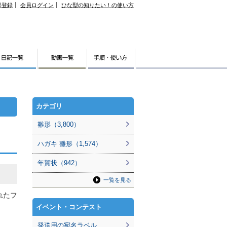
様登録
会員ログイン
ひな型の知りたい！の使い方
カテゴリ
雛形（3,800）
ハガキ 雛形（1,574）
年賀状（942）
一覧を見る
れたフ
イベント・コンテスト
発送用の宛名ラベル