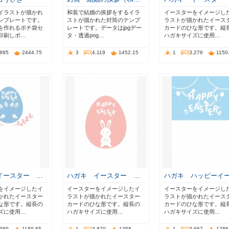
イラストが描かれ
和装で結婚の挨拶をするイラ
イースターをイメージし
ンプレートです。
ストが描かれた封筒のテンプ
ラストが描かれたイース
を作れるポチ袋セ
レートです。データはjpgデー
カードのひな形です。縦
印刷しポ…
タ・透過png…
ハガキサイズに使用…
,895
2444.75
3
4,119
1452.15
1
3,276
1150
イースター …
ハガキ イースター …
ハガキ ハッピーイ
をイメージしたイ
イースターをイメージしたイ
イースターをイメージし
かれたイースター
ラストが描かれたイースター
ラストが描かれたイース
な形です。縦長の
カードのひな形です。縦長の
カードのひな形です。縦
ズに使用…
ハガキサイズに使用…
ハガキサイズに使用…
,389
1189.65
1
3,870
1358
1
3,667
1286