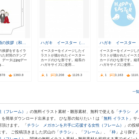
婚の挨拶（和…
ハガキ イースター（…
ハガキ イースター
の挨拶をするイラ
イースターをイメージしたイ
イースターをイメージし
れた封筒のテンプ
ラストが描かれたイースター
ラストが描かれたイース
データはjpgデー
カードのひな形です。縦長の
カードのひな形です。縦
g…
ハガキサイズに使用…
ハガキサイズに使用…
,878
1360.8
1
3,208
1126.3
1
3,163
1110
一
性（フレーム）
」の無料イラスト素材・雛形素材、無料で使える「
チラシ メ
」を簡単ダウンロード出来ます。 ひな形の知りたい！は「
無料 イラスト
」サ
頂けます。 「
チラシ メガホンを片手に応援する女性（フレーム）
」の投
ます。 ご投稿頂きました沢山の「
チラシ
」、「
フレーム
」、「
枠
」より探す
性（フレーム）
」関連の無料イラスト素材・雛形素材を投稿する事でポイント