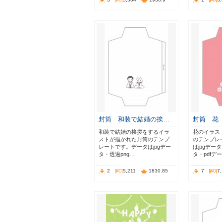
封筒 和装で結婚の挨…
封筒 花（
和装で結婚の挨拶をするイラ
花のイラス
ストが描かれた封筒のテンプ
のテンプレ
レートです。データはjpgデー
はjpgデー
タ・透過png…
タ・pdfデ
2
5,211
1830.85
7
7