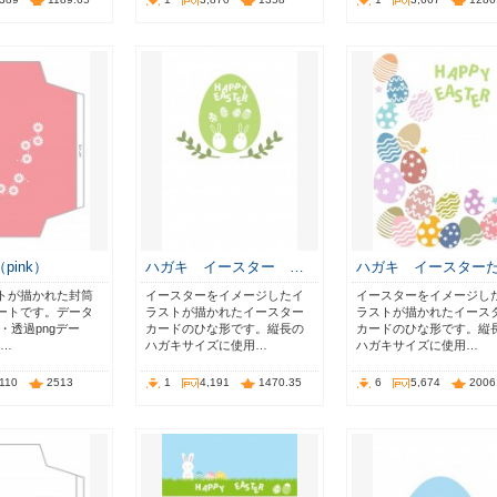
pink）
ハガキ イースター …
ハガキ イースター
トが描かれた封筒
イースターをイメージしたイ
イースターをイメージし
ートです。データ
ラストが描かれたイースター
ラストが描かれたイース
タ・透過pngデー
カードのひな形です。縦長の
カードのひな形です。縦
ー…
ハガキサイズに使用…
ハガキサイズに使用…
,110
2513
1
4,191
1470.35
6
5,674
2006