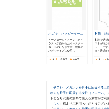
ハガキ ハッピーイー…
封筒 結
イースターをイメージしたイ
和装で結婚
ラストが描かれたイースター
ストが描か
カードのひな形です。縦長の
レートです。
ハガキサイズに使用…
タ・透過pn
1
3,390
1190
1
3
「
チラシ メガホンを片手に応援する女
ホンを片手に応援する女性（フレーム）
トとなり沢山の無料で使える素材がご利用
「
しん
」様よりご利用ありがとうござい
「
チラシ メガホンを片手に応援する女