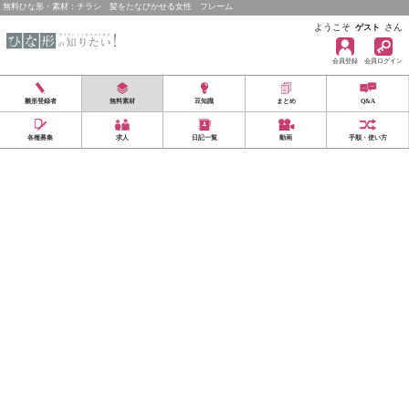
無料ひな形・素材：チラシ 髪をたなびかせる女性 フレーム
ようこそ
さん
ゲスト
会員登録
会員ログイン
雛形登録者
無料素材
豆知識
まとめ
Q&A
各種募集
求人
日記一覧
動画
手順・使い方