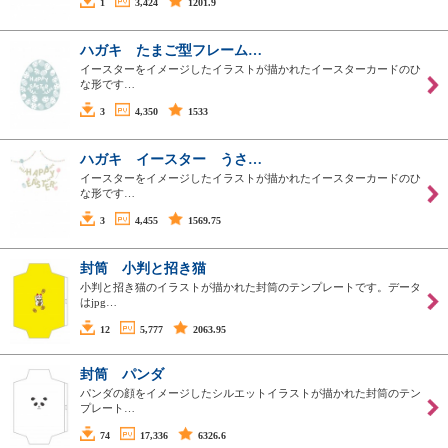
1
3,424
1201.9
ハガキ たまご型フレーム…
イースターをイメージしたイラストが描かれたイースターカードのひ
な形です…
3
4,350
1533
ハガキ イースター うさ…
イースターをイメージしたイラストが描かれたイースターカードのひ
な形です…
3
4,455
1569.75
封筒 小判と招き猫
小判と招き猫のイラストが描かれた封筒のテンプレートです。データ
はjpg…
12
5,777
2063.95
封筒 パンダ
パンダの顔をイメージしたシルエットイラストが描かれた封筒のテン
プレート…
74
17,336
6326.6