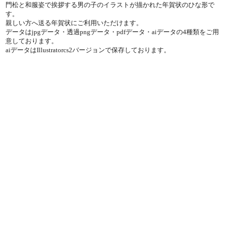
門松と和服姿で挨拶する男の子のイラストが描かれた年賀状のひな形で
す。
親しい方へ送る年賀状にご利用いただけます。
データはjpgデータ・透過pngデータ・pdfデータ・aiデータの4種類をご用
意しております。
aiデータはIllustratorcs2バージョンで保存しております。