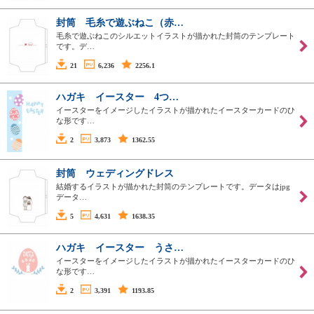
封筒 毛糸で遊ぶねこ（赤…
毛糸で遊ぶねこのシルエットイラストが描かれた封筒のテンプレート
です。デ…
21
6,236
2256.1
ハガキ イースター 4つ…
イースターをイメージしたイラストが描かれたイースターカードのひ
な形です…
2
3,873
1362.55
封筒 ウェディングドレス
結婚するイラストが描かれた封筒のテンプレートです。データはjpg
データ…
5
4,631
1638.35
ハガキ イースター うさ…
イースターをイメージしたイラストが描かれたイースターカードのひ
な形です…
2
3,391
1193.85