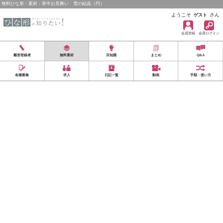
無料ひな形・素材：寒中お見舞い 雪の結晶（円）
ようこそ
さん
ゲスト
会員登録
会員ログイン
雛形登録者
無料素材
豆知識
まとめ
Q&A
各種募集
求人
日記一覧
動画
手順・使い方