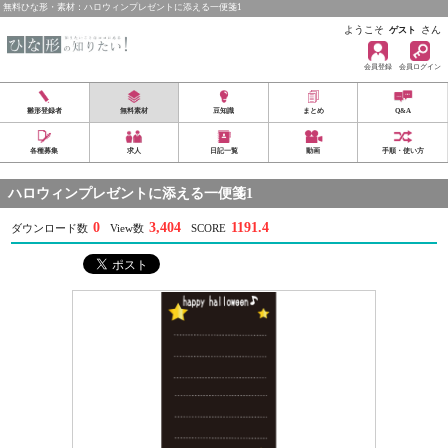
無料ひな形・素材：ハロウィンプレゼントに添える一便箋1
ようこそ
さん
ゲスト
会員登録
会員ログイン
雛形登録者
無料素材
豆知識
まとめ
Q&A
各種募集
求人
日記一覧
動画
手順・使い方
ハロウィンプレゼントに添える一便箋1
0
3,404
1191.4
ダウンロード数
View数
SCORE