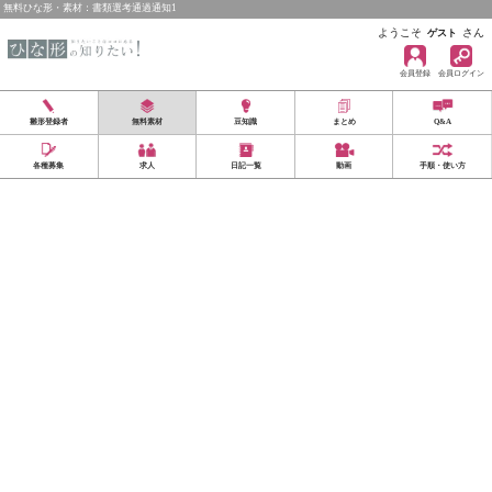
無料ひな形・素材：書類選考通過通知1
ようこそ
さん
ゲスト
会員登録
会員ログイン
雛形登録者
無料素材
豆知識
まとめ
Q&A
各種募集
求人
日記一覧
動画
手順・使い方