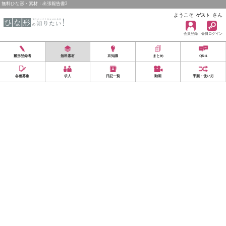
無料ひな形・素材：出張報告書2
ようこそ
さん
ゲスト
会員登録
会員ログイン
雛形登録者
無料素材
豆知識
まとめ
Q&A
各種募集
求人
日記一覧
動画
手順・使い方