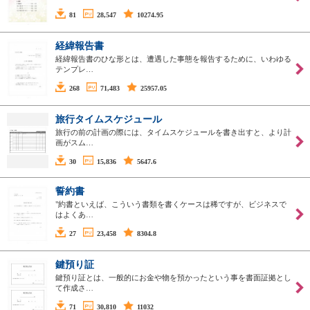
81
28,547
10274.95
経緯報告書
経緯報告書のひな形とは、遭遇した事態を報告するために、いわゆる
テンプレ…
268
71,483
25957.05
旅行タイムスケジュール
旅行の前の計画の際には、タイムスケジュールを書き出すと、より計
画がスム…
30
15,836
5647.6
誓約書
"約書といえば、こういう書類を書くケースは稀ですが、ビジネスで
はよくあ…
27
23,458
8304.8
鍵預り証
鍵預り証とは、一般的にお金や物を預かったという事を書面証拠とし
て作成さ…
71
30,810
11032