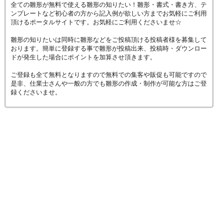
全ての雛形が無料で使える雛形の知りたい！雛形・書式・書き方、テ
ンプレートなど初心者の方から記入例が欲しい方までお気軽にご利用
頂けるポータルサイトです。お気軽にご利用くださいませ☆
雛形の知りたいは同時に雛形などをご投稿頂ける投稿者様を募集して
おります。簡単に登録する事で雛形が投稿出来、投稿時・ダウンロー
ドが発生した場合にポイントを加算させ頂きます。
ご登録も全て無料となりますので無料での集客や販促も可能ですので
是非、仕業士さんや一般の方でも雛形の作成・制作が可能な方はご登
録くださいませ。