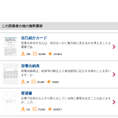
この投稿者の他の無料素材
自己紹介カード
営業を担当する人は、自分をいかに魅力的に見せるかを考えることも
重要であ…
290
30,096
11548.6
栄養出納表
栄養出納表は、給食等の献立より食品群別に記入する表のことを言い
ます。ひ…
26
29,460
10402
要望書
仕事で社外の人とやり取りをしている時に要望を出すことがあります
が、この…
114
74,602
26509.7