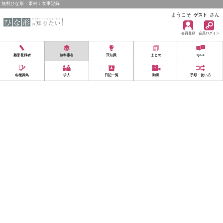
無料ひな形・素材：食事記録
ようこそ
さん
ゲスト
会員登録
会員ログイン
雛形登録者
無料素材
豆知識
まとめ
Q&A
各種募集
求人
日記一覧
動画
手順・使い方