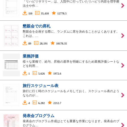
「リハビリサマリー」は、入院中に行っていたリハビリ内容を理学療
法士や作…
110
35,410
12778.5
懇親会での席札
懇親会を企画する際に、ランダムに席を決めることがよくあります。
これは、…
89
28,191
10178.35
業務評価
様々な業種で、給与、昇格の基準を明確にするため業務評価シートな
どを利用…
1
5,626
1972.6
旅行スケジュール表
旅行に行く時のスケジュールをメモしておく、スケジュール表のよう
なものが…
4
6,282
2212.7
発表会プログラム
発表会のプログラム作成はとても重要な作業になります。発表会のプ
ログラム…