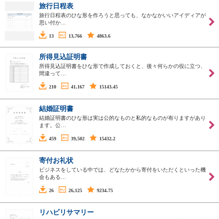
旅行日程表
旅行日程表のひな形を作ろうと思っても、なかなかいいアイディアが
思い付か…
13
13,766
4863.6
所得見込証明書
所得見込証明書をひな形で作成しておくと、後々何らかの役に立つ、
間違って…
210
41,167
15143.45
結婚証明書
結婚証明書のひな形は実は公的なものと私的なものが有りますがあり
ます。公…
459
39,502
15432.2
寄付お礼状
ビジネスをしている中では、どなたかから寄付をいただくといった機
会もある…
26
26,125
9234.75
リハビリサマリー