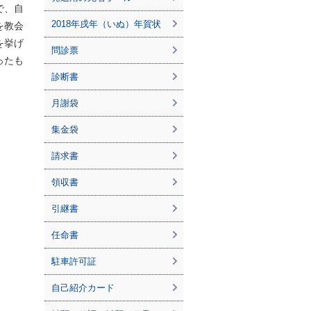
で、自
2018年戌年（いぬ）年賀状
を教会
を挙げ
問診票
ったも
診断書
月謝袋
集金袋
請求書
領収書
引継書
任命書
駐車許可証
自己紹介カード