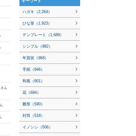
キーワード
ハガキ（2,264）
ひな形（1,923）
テンプレート（1,689）
ん
シンプル（982）
ん
年賀状（968）
手紙（946）
和風（801）
a さん
花（694）
雛形（590）
さん
封筒（518）
さん
イノシシ（506）