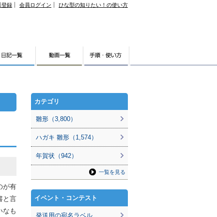
様登録
会員ログイン
ひな型の知りたい！の使い方
カテゴリ
雛形（3,800）
ハガキ 雛形（1,574）
年賀状（942）
一覧を見る
のが有
イベント・コンテスト
書と言
いなも
発送用の宛名ラベル