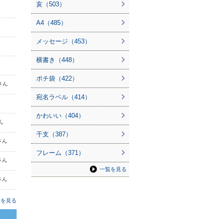
亥（503）
A4（485）
メッセージ（453）
横書き（448）
ポチ袋（422）
 さん
宛名ラベル（414）
かわいい（404）
ん
干支（387）
 さん
フレーム（371）
 さん
一覧を見る
 さん
覧を見る