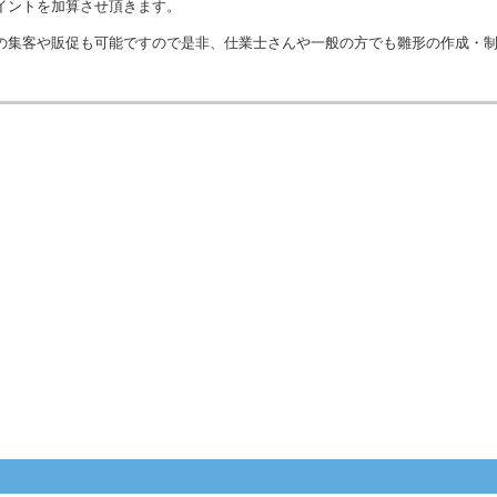
イントを加算させ頂きます。
の集客や販促も可能ですので是非、仕業士さんや一般の方でも雛形の作成・