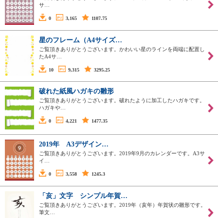
サ…
0
3,165
1107.75
星のフレーム（A4サイズ…
ご覧頂きありがとうございます。かわいい星のラインを両端に配置し
たA4サ…
10
9,315
3295.25
破れた紙風ハガキの雛形
ご覧頂きありがとうございます。破れたように加工したハガキです。
ハガキや…
0
4,221
1477.35
2019年 A3デザイン…
ご覧頂きありがとうございます。2019年9月のカレンダーです。A3サ
イ…
0
3,558
1245.3
「亥」文字 シンプル年賀…
ご覧頂きありがとうございます。2019年（亥年）年賀状の雛形です。
筆文…