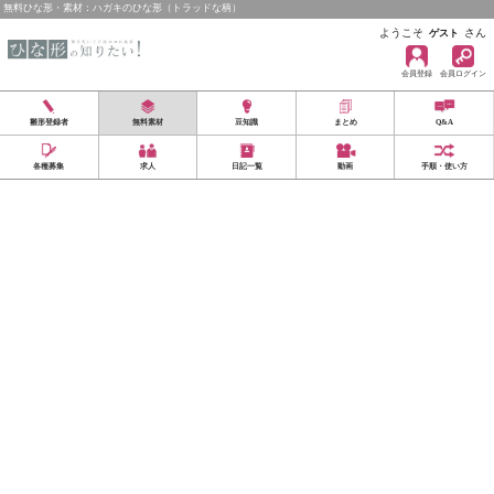
無料ひな形・素材：ハガキのひな形（トラッドな柄）
ようこそ
さん
ゲスト
会員登録
会員ログイン
雛形登録者
無料素材
豆知識
まとめ
Q&A
各種募集
求人
日記一覧
動画
手順・使い方