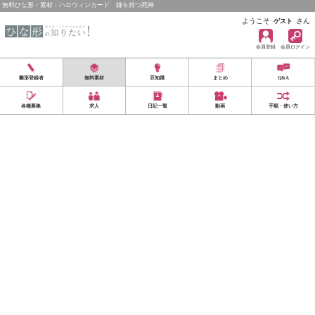
無料ひな形・素材：ハロウィンカード 鎌を持つ死神
ようこそ
さん
ゲスト
会員登録
会員ログイン
雛形登録者
無料素材
豆知識
まとめ
Q&A
各種募集
求人
日記一覧
動画
手順・使い方