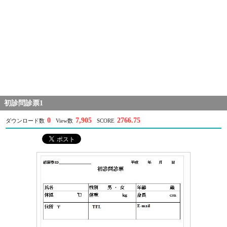
初診問診票1
0
7,905
2766.75
ダウンロード数
View数
SCORE