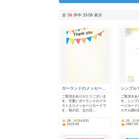
56
全
件中 33-56 表示
ガーランドのメッセー…
シンプル
ご覧頂きありがとうございま
ご覧頂きあ
す。可愛いガーランドのイラ
す。シンプ
スト入りメッセージカードで
ージカード
す。母の日、父の日…
ステル調の
28
14,651
22
5225.85
2997.05