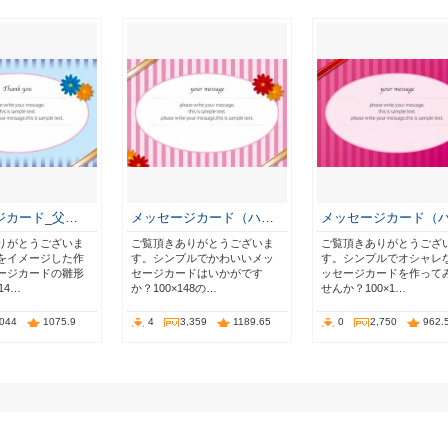
ジカード_父…
メッセージカード（ハ…
メッセージカード（
りがとうございま
ご覧頂きありがとうございま
ご覧頂きありがとうござ
をイメージした作
す。シンプルでかわいいメッ
す。シンプルでオシャレ
ージカードの雛形
セージカードはいかがです
ッセージカードを作って
14…
か？100×148の…
せんか？100×1…
,044
1075.9
4
3,359
1189.65
0
2,750
962.