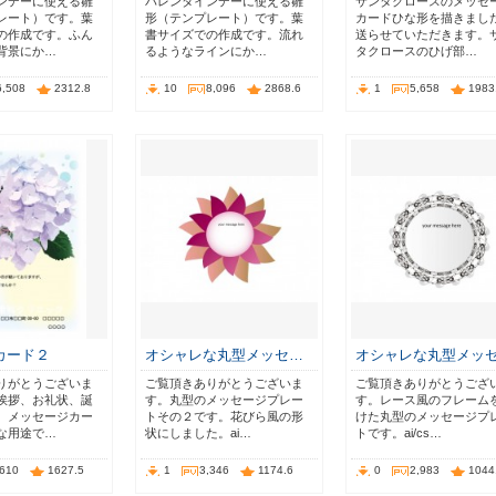
ンデーに使える雛
バレンタインデーに使える雛
サンタクロースのメッセ
レート）です。葉
形（テンプレート）です。葉
カードひな形を描きまし
の作成です。ふん
書サイズでの作成です。流れ
送らせていただきます。
背景にか…
るようなラインにか…
タクロースのひげ部…
6,508
2312.8
10
8,096
2868.6
1
5,658
1983
カード２
オシャレな丸型メッセ…
オシャレな丸型メッ
りがとうございま
ご覧頂きありがとうございま
ご覧頂きありがとうござ
挨拶、お礼状、誕
す。丸型のメッセージプレー
す。レース風のフレーム
、メッセージカー
トその２です。花びら風の形
けた丸型のメッセージプ
な用途で…
状にしました。ai…
トです。ai/cs…
,610
1627.5
1
3,346
1174.6
0
2,983
1044