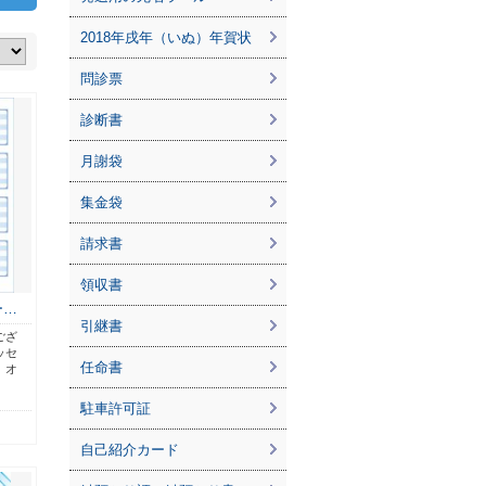
2018年戌年（いぬ）年賀状
問診票
診断書
月謝袋
集金袋
請求書
領収書
ー…
引継書
ござ
ッセ
任命書
。オ
駐車許可証
自己紹介カード