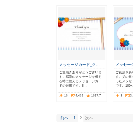
メッセージカード_ク…
メッセー
ご覧頂きありがとうございま
ご覧頂きあ
す。感謝のメッセージを伝え
す。父の日
る時に使えるメッセージカー
ったメッセ
ドの雛形です。Il…
です。100×
16
4,462
1617.7
3
3
前へ
1
2
次へ