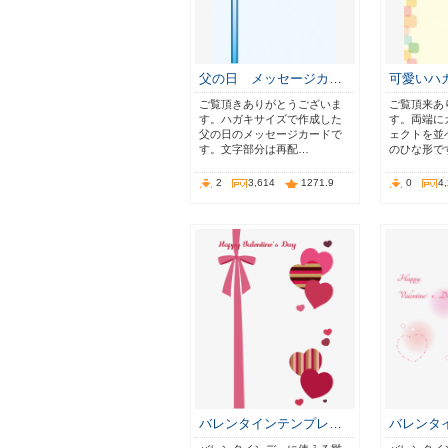
父の日 メッセージカ…
可愛いハ
ご覧頂きありがとうございま
ご覧頂来あ
す。ハガキサイズで作成した
す。両端に
父の日のメッセージカードで
ェクトを並
す。文字部分は再配…
のひな形で
2
3,614
1271.9
0
4
バレンタインテンプレ…
バレンタ