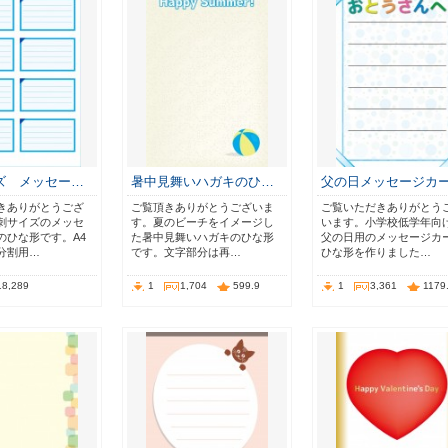
ズ メッセー…
暑中見舞いハガキのひ…
父の日メッセージカ
きありがとうござ
ご覧頂きありがとうございま
ご覧いただきありがとう
刺サイズのメッセ
す。夏のビーチをイメージし
います。小学校低学年向
のひな形です。A4
た暑中見舞いハガキのひな形
父の日用のメッセージカ
分割用…
です。文字部分は再…
ひな形を作りました…
18,289
1
1,704
599.9
1
3,361
1179