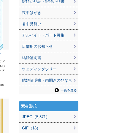
鍵預かり証・鍵預かり書
喪中はがき
暑中見舞い
アルバイト・パート募集
店舗用のお知らせ
ー…
結婚証明書
ござ
けの
ウェディングツリー
ード
結婚証明書・両開きのひな形
.85
一覧を見る
素材形式
JPEG（5,371）
GIF（18）