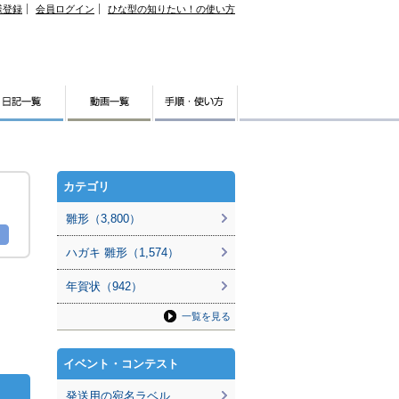
様登録
会員ログイン
ひな型の知りたい！の使い方
カテゴリ
雛形（3,800）
ハガキ 雛形（1,574）
年賀状（942）
一覧を見る
イベント・コンテスト
発送用の宛名ラベル