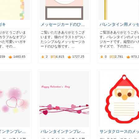
ガキ
メッセージカードのひ…
バレンタイン用メッ
りがとうございま
ご覧いただきありがとうござ
ご覧頂きありがとうござ
カラフルなオブジ
います。猫のイラストがつい
す。バレンタインのメッ
べた可愛いハガキ
たシンプルなメッッセージカ
ジカードです。縦型のハ
す。その…
ードのひな形です。…
サイズで、下の方に…
,239
1483.65
2
4,915
1727.25
0
2,781
973.
インテンプレ…
バレンタインテンプレ…
サンタクロースのメ