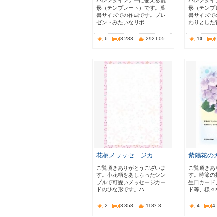
バレンタインデーに使える雛
バレンタイ
形（テンプレート）です。葉
形（テンプ
書サイズでの作成です。プレ
書サイズで
ゼントみたいなリボ…
わりとした
6
8,283
2920.05
10
花柄メッッセージカー…
紫陽花の
ご覧頂きありがとうございま
ご覧頂きあ
す。小花柄をあしらったシン
す。時節の
プルで可愛いメッセージカー
生日カード
ドのひな形です。ハ…
ド等、様々
2
3,358
1182.3
4
4