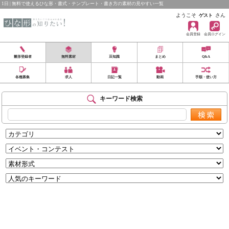
1日 | 無料で使えるひな形・書式・テンプレート・書き方の素材の見やすい一覧
ようこそ
さん
ゲスト
会員登録
会員ログイン
雛形登録者
無料素材
豆知識
まとめ
Q&A
各種募集
求人
日記一覧
動画
手順・使い方
キーワード検索