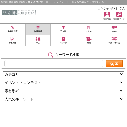
結婚証明書無料 | 無料で使えるひな形・書式・テンプレート・書き方の素材の見やすい一覧
ようこそ
さん
ゲスト
会員登録
会員ログイン
雛形登録者
無料素材
豆知識
まとめ
Q&A
各種募集
求人
日記一覧
動画
手順・使い方
キーワード検索