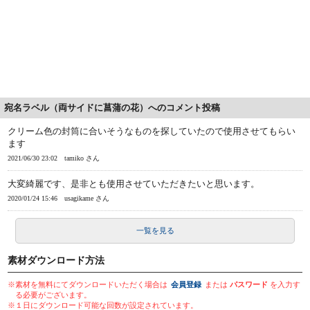
宛名ラベル（両サイドに菖蒲の花）へのコメント投稿
クリーム色の封筒に合いそうなものを探していたので使用させてもらい
ます
2021/06/30 23:02
tamiko さん
大変綺麗です、是非とも使用させていただきたいと思います。
2020/01/24 15:46
usagikame さん
一覧を見る
素材ダウンロード方法
※素材を無料にてダウンロードいただく場合は
会員登録
または
パスワード
を入力す
る必要がございます。
※１日にダウンロード可能な回数が設定されています。