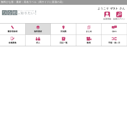
無料ひな形・素材：宛名ラベル（両サイドに菖蒲の花）
ようこそ
さん
ゲスト
会員登録
会員ログイン
雛形登録者
無料素材
豆知識
まとめ
Q&A
各種募集
求人
日記一覧
動画
手順・使い方