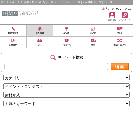
喪中イラスト入り | 無料で使えるひな形・書式・テンプレート・書き方の素材の見やすい一覧
ようこそ
さん
ゲスト
会員登録
会員ログイン
雛形登録者
無料素材
豆知識
まとめ
Q&A
各種募集
求人
日記一覧
動画
手順・使い方
キーワード検索