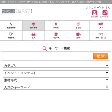
可愛いクリスマスツリー | 無料で使えるひな形・書式・テンプレート・書き方の素材の見やすい一覧
ようこそ
さん
ゲスト
会員登録
会員ログイン
雛形登録者
無料素材
豆知識
まとめ
Q&A
各種募集
求人
日記一覧
動画
手順・使い方
キーワード検索