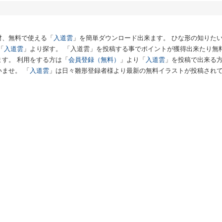
材、無料で使える「
入道雲
」を簡単ダウンロード出来ます。 ひな形の知りた
「
入道雲
」より探す。 「入道雲」を投稿する事でポイントが獲得出来たり無
す。 利用をする方は「
会員登録（無料）
」より「
入道雲
」を投稿で出来る
ませ。 「
入道雲
」は日々雛形登録者様より最新の無料イラストが投稿され