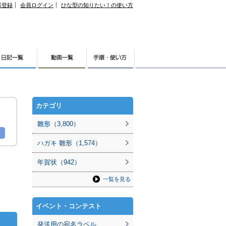
様登録
会員ログイン
ひな型の知りたい！の使い方
カテゴリ
雛形（3,800）
ハガキ 雛形（1,574）
年賀状（942）
一覧を見る
イベント・コンテスト
発送用の宛名ラベル