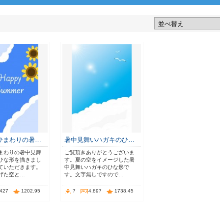
ひまわりの暑…
暑中見舞いハガキのひ…
まわりの暑中見舞
ご覧頂きありがとうございま
ひな形を描きまし
す。夏の空をイメージした暑
ていただきます。
中見舞いハガキのひな形で
げた空と…
す。文字無しですので…
,427
1202.95
7
4,897
1738.45