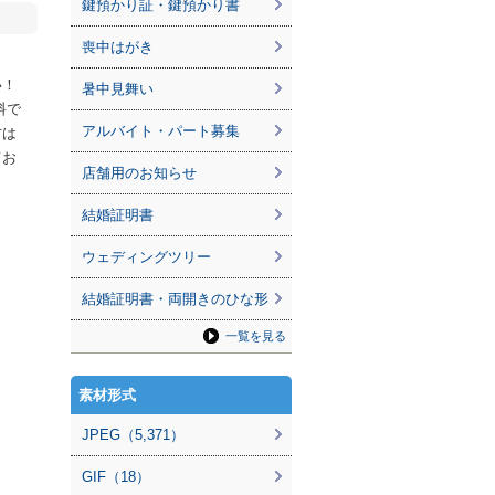
鍵預かり証・鍵預かり書
喪中はがき
い！
暑中見舞い
料で
アルバイト・パート募集
方は
てお
店舗用のお知らせ
結婚証明書
ウェディングツリー
結婚証明書・両開きのひな形
一覧を見る
素材形式
JPEG（5,371）
GIF（18）