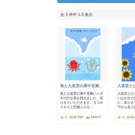
3
全
件中 1-3 表示
海と入道雲の暑中見舞…
入道雲と
海と入道雲の暑中見舞いハガ
入道雲とひ
キのひな形を描きました。送
いはがきの
らせていただきます。タコや
た。送らせ
イカリと空飛ぶカモ…
下から見上
1
3,742
1313.2
1
3