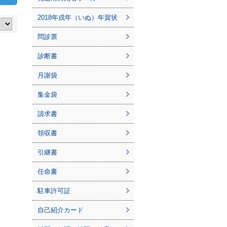
2018年戌年（いぬ）年賀状
問診票
診断書
月謝袋
集金袋
請求書
領収書
引継書
任命書
駐車許可証
自己紹介カード