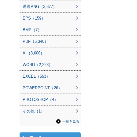
透過PNG（3,877）
EPS（159）
BMP（7）
PDF（5,340）
AI（3,606）
WORD（2,223）
EXCEL（553）
POWERPOINT（26）
PHOTOSHOP（4）
その他（1）
一覧を見る