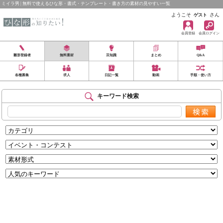
ミイラ男 | 無料で使えるひな形・書式・テンプレート・書き方の素材の見やすい一覧
ようこそ
さん
ゲスト
会員登録
会員ログイン
雛形登録者
無料素材
豆知識
まとめ
Q&A
各種募集
求人
日記一覧
動画
手順・使い方
キーワード検索