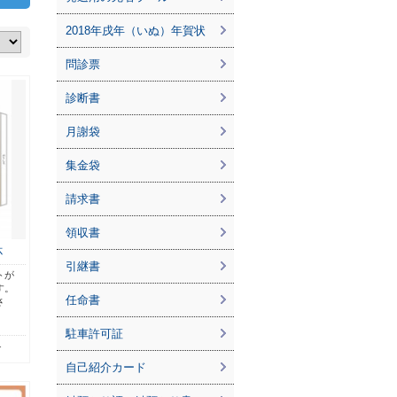
2018年戌年（いぬ）年賀状
問診票
診断書
月謝袋
集金袋
請求書
領収書
杯
引継書
トが
す。
任命書
さ
駐車許可証
1
自己紹介カード