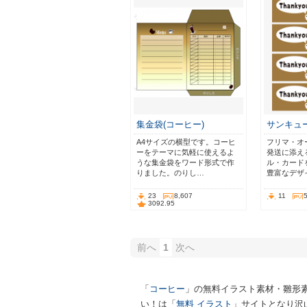
集金袋(コーヒー)
サンキュ
A4サイズの横型です。コーヒ
フリマ・オ
ーをテーマに気軽に使えるよ
発送に添え
うな集金袋をワード形式で作
ル・カード
りました。のりし…
豊富なデザ
23
8,607
11
3092.95
前へ
1
次へ
「
コーヒー
」の無料イラスト素材・雛形
い！は「
無料 イラスト
」サイトとなり沢