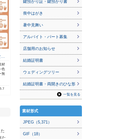
鍵預かり証・鍵預かり書
喪中はがき
暑中見舞い
アルバイト・パート募集
店舗用のお知らせ
な…
結婚証明書
素材
―色
ウェディングツリー
ー無
結婚証明書・両開きのひな形
5.7
一覧を見る
素材形式
JPEG（5,371）
りた
GIF（18）
来た