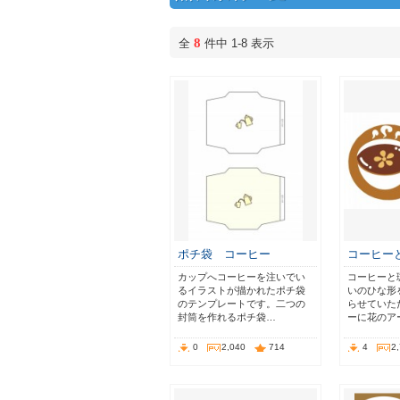
8
全
件中 1-8 表示
ポチ袋 コーヒー
コーヒー
カップへコーヒーを注いでい
コーヒーと
るイラストが描かれたポチ袋
いのひな形
のテンプレートです。二つの
らせていた
封筒を作れるポチ袋…
ーに花のア
0
2,040
714
4
2