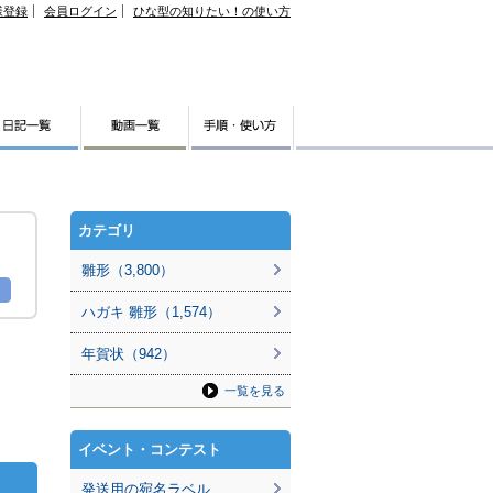
様登録
会員ログイン
ひな型の知りたい！の使い方
カテゴリ
雛形（3,800）
ハガキ 雛形（1,574）
年賀状（942）
一覧を見る
イベント・コンテスト
発送用の宛名ラベル