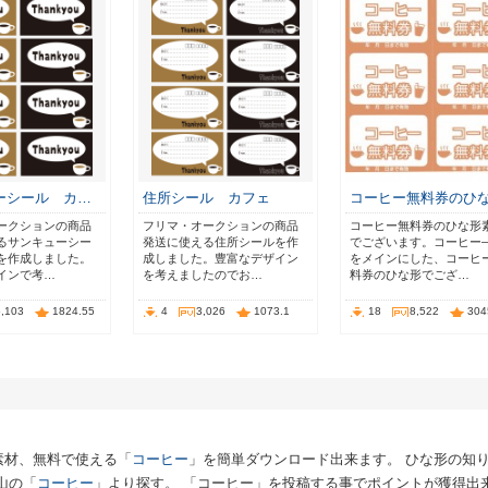
ーシール カ…
住所シール カフェ
コーヒー無料券のひ
ークションの商品
フリマ・オークションの商品
コーヒー無料券のひな形
るサンキューシー
発送に使える住所シールを作
でございます。コーヒー
を作成しました。
成しました。豊富なデザイン
をメインにした、コーヒ
インで考…
を考えましたのでお…
料券のひな形でござ…
5,103
1824.55
4
3,026
1073.1
18
8,522
304
素材、無料で使える「
コーヒー
」を簡単ダウンロード出来ます。 ひな形の知
山の「
コーヒー
」より探す。 「コーヒー」を投稿する事でポイントが獲得出