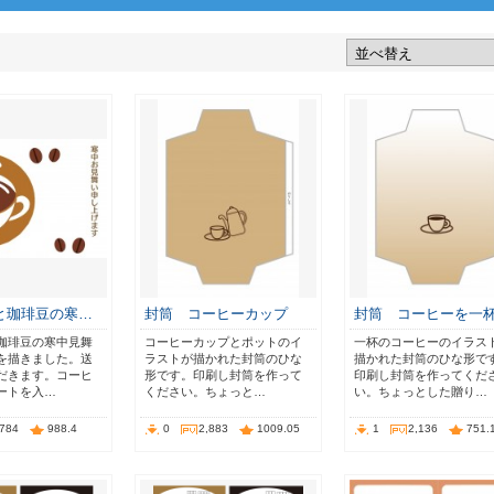
と珈琲豆の寒…
封筒 コーヒーカップ
封筒 コーヒーを一
珈琲豆の寒中見舞
コーヒーカップとポットのイ
一杯のコーヒーのイラス
を描きました。送
ラストが描かれた封筒のひな
描かれた封筒のひな形で
だきます。コーヒ
形です。印刷し封筒を作って
印刷し封筒を作ってくだ
ートを入…
ください。ちょっと…
い。ちょっとした贈り…
,784
988.4
0
2,883
1009.05
1
2,136
751.