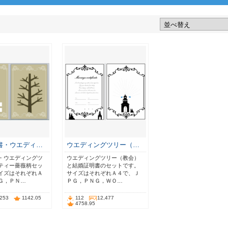
書・ウエディ…
ウエディングツリー（…
・ウエディングツ
ウエディングツリー（教会）
ティー薔薇柄セッ
と結婚証明書のセットです。
イズはそれぞれＡ
サイズはそれぞれＡ４で、Ｊ
Ｇ，ＰＮ…
ＰＧ，ＰＮＧ，ＷＯ…
,253
1142.05
112
12,477
4758.95