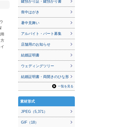
鍵預かり証・鍵預かり書
喪中はがき
ウ
暑中見舞い
探
アルバイト・パート募集
利用
る方
店舗用のお知らせ
料イ
結婚証明書
ウェディングツリー
結婚証明書・両開きのひな形
一覧を見る
素材形式
JPEG（5,371）
GIF（18）