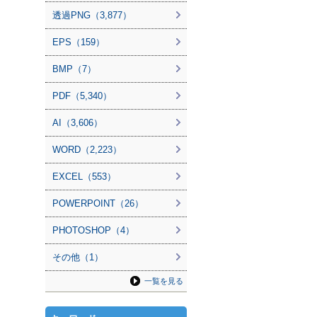
透過PNG（3,877）
EPS（159）
BMP（7）
PDF（5,340）
AI（3,606）
WORD（2,223）
EXCEL（553）
POWERPOINT（26）
PHOTOSHOP（4）
その他（1）
一覧を見る