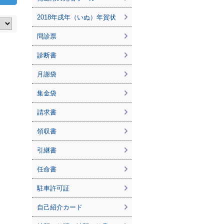
2018年戌年（いぬ）年賀状
問診票
診断書
月謝袋
集金袋
請求書
領収書
引継書
任命書
駐車許可証
自己紹介カード