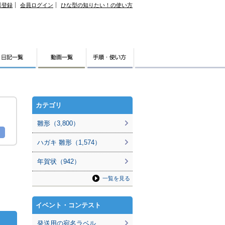
様登録
会員ログイン
ひな型の知りたい！の使い方
カテゴリ
雛形（3,800）
ハガキ 雛形（1,574）
年賀状（942）
一覧を見る
イベント・コンテスト
発送用の宛名ラベル