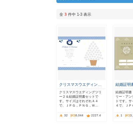
3
全
件中 1-3 表示
クリスマスウエディン…
結婚証明
クリスマスウエディングツリ
結婚証明書
ー２＆結婚証明書セットで
リー・アン
す。サイズはそれぞれＡ４
トです。サ
で、ＪＰＧ，ＰＮＧ，Ｗ…
４で、ＪＰ
32
6,044
2227.4
1
3