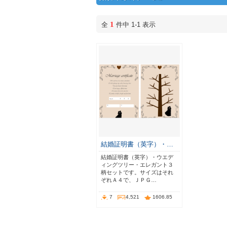
1
全
件中 1-1 表示
結婚証明書（英字）・…
結婚証明書（英字）・ウエデ
ィングツリー・エレガント３
柄セットです。サイズはそれ
ぞれＡ４で、ＪＰＧ…
7
4,521
1606.85