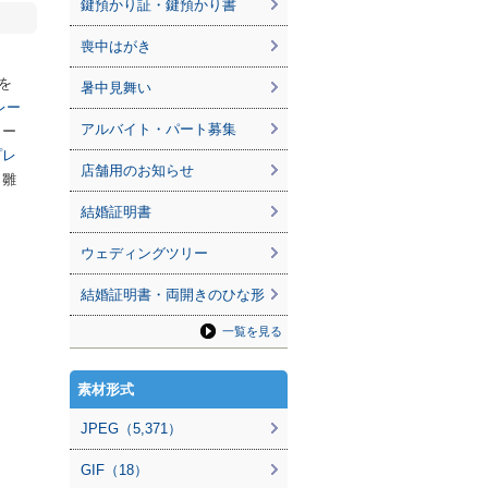
鍵預かり証・鍵預かり書
喪中はがき
を
暑中見舞い
レー
アルバイト・パート募集
リー
プレ
店舗用のお知らせ
々雛
結婚証明書
ウェディングツリー
結婚証明書・両開きのひな形
一覧を見る
素材形式
JPEG（5,371）
GIF（18）