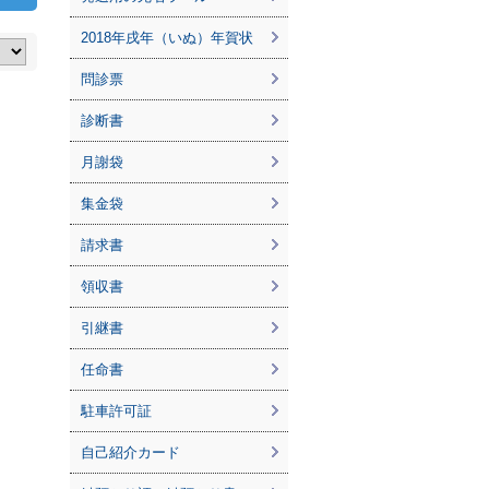
2018年戌年（いぬ）年賀状
問診票
診断書
月謝袋
集金袋
請求書
領収書
引継書
任命書
駐車許可証
自己紹介カード