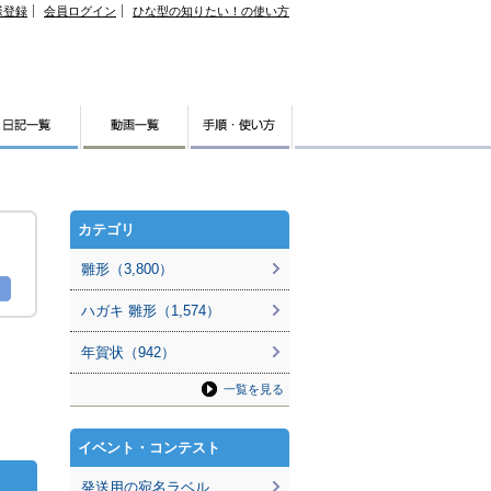
様登録
会員ログイン
ひな型の知りたい！の使い方
カテゴリ
雛形（3,800）
ハガキ 雛形（1,574）
年賀状（942）
一覧を見る
イベント・コンテスト
発送用の宛名ラベル