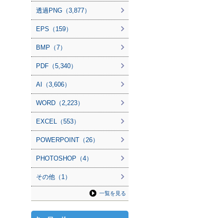
透過PNG（3,877）
EPS（159）
BMP（7）
PDF（5,340）
AI（3,606）
WORD（2,223）
EXCEL（553）
POWERPOINT（26）
PHOTOSHOP（4）
その他（1）
一覧を見る