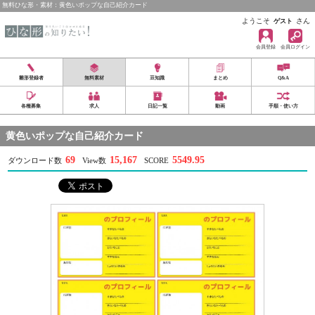
無料ひな形・素材：黄色いポップな自己紹介カード
ようこそ
さん
ゲスト
会員登録
会員ログイン
雛形登録者
無料素材
豆知識
まとめ
Q&A
各種募集
求人
日記一覧
動画
手順・使い方
黄色いポップな自己紹介カード
69
15,167
5549.95
ダウンロード数
View数
SCORE