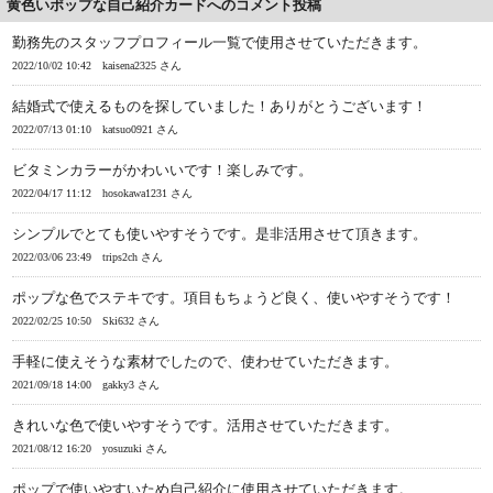
黄色いポップな自己紹介カードへのコメント投稿
勤務先のスタッフプロフィール一覧で使用させていただきます。
2022/10/02 10:42
kaisena2325 さん
結婚式で使えるものを探していました！ありがとうございます！
2022/07/13 01:10
katsuo0921 さん
ビタミンカラーがかわいいです！楽しみです。
2022/04/17 11:12
hosokawa1231 さん
シンプルでとても使いやすそうです。是非活用させて頂きます。
2022/03/06 23:49
trips2ch さん
ポップな色でステキです。項目もちょうど良く、使いやすそうです！
2022/02/25 10:50
Ski632 さん
手軽に使えそうな素材でしたので、使わせていただきます。
2021/09/18 14:00
gakky3 さん
きれいな色で使いやすそうです。活用させていただきます。
2021/08/12 16:20
yosuzuki さん
ポップで使いやすいため自己紹介に使用させていただきます。