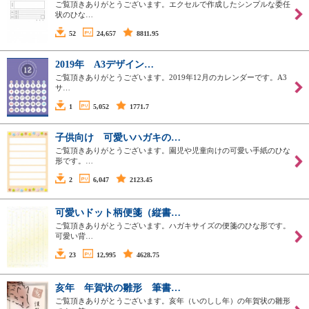
ご覧頂きありがとうございます。エクセルで作成したシンプルな委任
状のひな…
52
24,657
8811.95
2019年 A3デザイン…
ご覧頂きありがとうございます。2019年12月のカレンダーです。A3
サ…
1
5,052
1771.7
子供向け 可愛いハガキの…
ご覧頂きありがとうございます。園児や児童向けの可愛い手紙のひな
形です。…
2
6,047
2123.45
可愛いドット柄便箋（縦書…
ご覧頂きありがとうございます。ハガキサイズの便箋のひな形です。
可愛い背…
23
12,995
4628.75
亥年 年賀状の雛形 筆書…
ご覧頂きありがとうございます。亥年（いのしし年）の年賀状の雛形