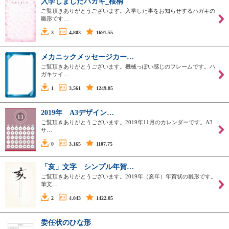
入学しましたハガキ_桜柄
ご覧頂きありがとうございます。入学した事をお知らせするハガキの
雛形です…
3
4,803
1691.55
メカニックメッセージカー…
ご覧頂きありがとうございます。機械っぽい感じのフレームです。ハ
ガキサイ…
1
3,561
1249.85
2019年 A3デザイン…
ご覧頂きありがとうございます。2019年11月のカレンダーです。A3
サ…
0
3,165
1107.75
「亥」文字 シンプル年賀…
ご覧頂きありがとうございます。2019年（亥年）年賀状の雛形です。
筆文…
2
4,043
1422.05
委任状のひな形