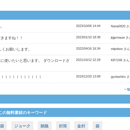
2023/10/06 14:44
い。
Nana0920 
2023/01/10 18:38
だきますね！！
jtgjxmauw 
2022/04/16 16:34
しくお願いします。
mipoboo さん
2021/10/12 22:28
に使いたいと思います。 ダウンロードさ
KR7248 さん
2019/12/20 13:08
！！！！！！！！！！！！
gyotashiro 
一
この無料素材のキーワード
袋
ジョーク
賄賂
封筒
金封
袋