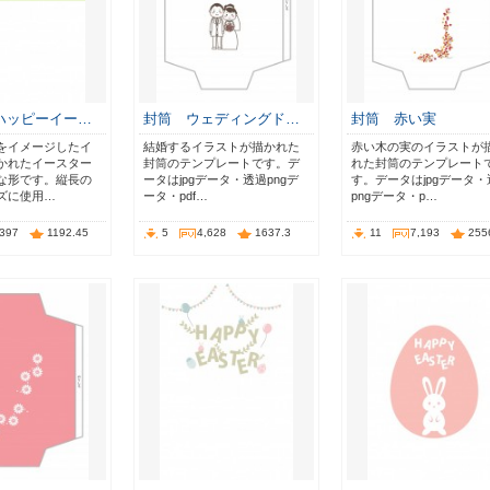
ハッピーイー…
封筒 ウェディングド…
封筒 赤い実
をイメージしたイ
結婚するイラストが描かれた
赤い木の実のイラストが
かれたイースター
封筒のテンプレートです。デ
れた封筒のテンプレート
な形です。縦長の
ータはjpgデータ・透過pngデ
す。データはjpgデータ・
ズに使用…
ータ・pdf…
pngデータ・p…
,397
1192.45
5
4,628
1637.3
11
7,193
255