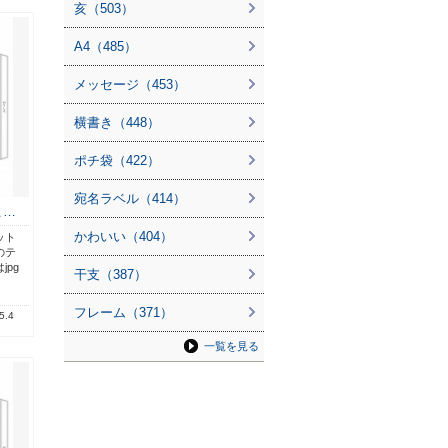
亥（503）
A4（485）
メッセージ（453）
横書き（448）
ポチ袋（422）
宛名ラベル（414）
こ…
かわいい（404）
ット
のテ
pg
干支（387）
フレーム（371）
5.4
一覧を見る