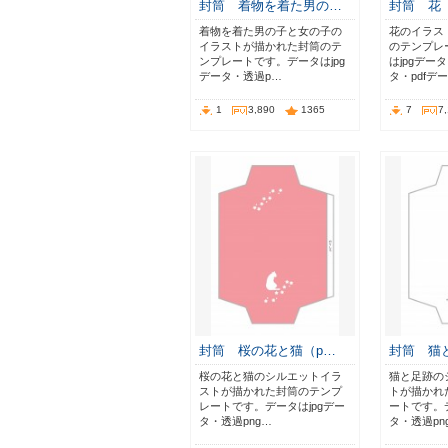
封筒 着物を着た男の…
封筒 花（
着物を着た男の子と女の子の
花のイラス
イラストが描かれた封筒のテ
のテンプレ
ンプレートです。データはjpg
はjpgデー
データ・透過p…
タ・pdfデ
1
3,890
1365
7
7
封筒 桜の花と猫（p…
封筒 猫
桜の花と猫のシルエットイラ
猫と足跡の
ストが描かれた封筒のテンプ
トが描かれ
レートです。データはjpgデー
ートです。デ
タ・透過png…
タ・透過pn