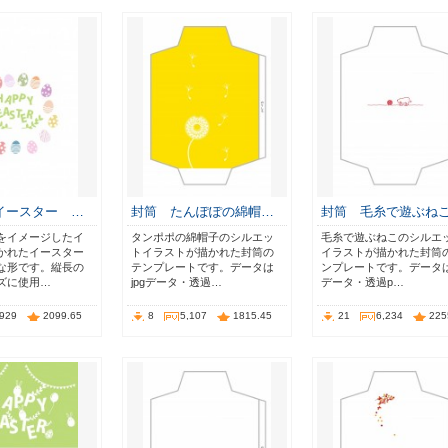
イースター …
封筒 たんぽぽの綿帽…
封筒 毛糸で遊ぶね
をイメージしたイ
タンポポの綿帽子のシルエッ
毛糸で遊ぶねこのシルエ
かれたイースター
トイラストが描かれた封筒の
イラストが描かれた封筒
な形です。縦長の
テンプレートです。データは
ンプレートです。データはj
ズに使用…
jpgデータ・透過…
データ・透過p…
,929
2099.65
8
5,107
1815.45
21
6,234
225