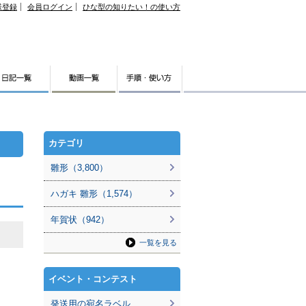
様登録
会員ログイン
ひな型の知りたい！の使い方
カテゴリ
雛形（3,800）
ハガキ 雛形（1,574）
年賀状（942）
一覧を見る
イベント・コンテスト
発送用の宛名ラベル