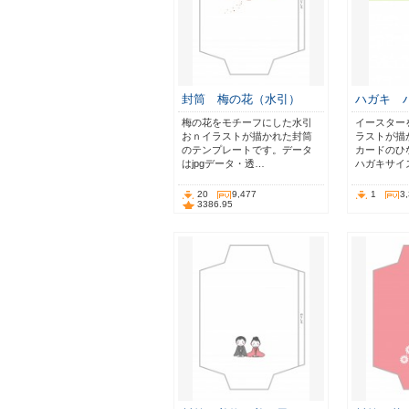
封筒 梅の花（水引）
ハガキ 
梅の花をモチーフにした水引
イースター
おｎイラストが描かれた封筒
ラストが描
のテンプレートです。データ
カードのひ
はjpgデータ・透…
ハガキサイ
20
9,477
1
3
3386.95