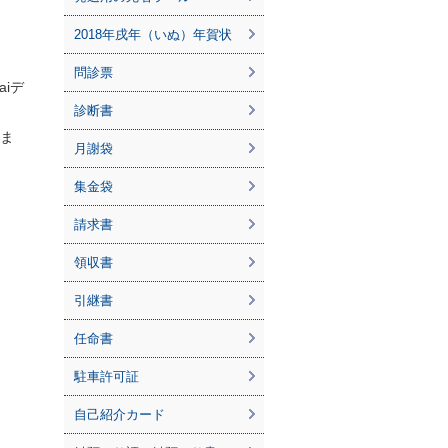
2018年戌年（いぬ）年賀状
問診票
aiデ
診断書
りま
月謝袋
集金袋
請求書
領収書
引継書
任命書
駐車許可証
自己紹介カード