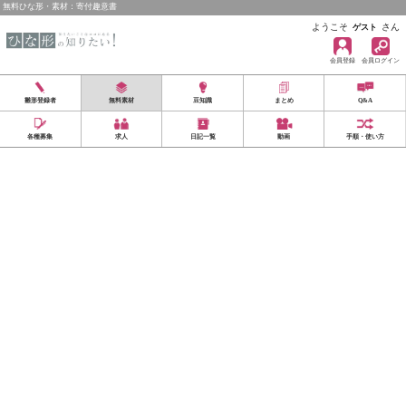
無料ひな形・素材：寄付趣意書
ようこそ
さん
ゲスト
会員登録
会員ログイン
雛形登録者
無料素材
豆知識
まとめ
Q&A
各種募集
求人
日記一覧
動画
手順・使い方