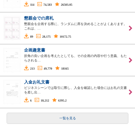
114
74,583
26503.05
懇親会での席札
懇親会を企画する際に、ランダムに席を決めることがよくあります。
これは、…
89
28,175
10172.75
企画趣意書
折角の良い企画を考えたとしても、その企画の内容や行う意義、もた
らされる…
213
49,770
18165
入金お礼文書
ビジネスシーンでは取引に際し、入金を確認した場合にはお礼の文書
を差し出…
6
18,212
6395.2
一覧を見る