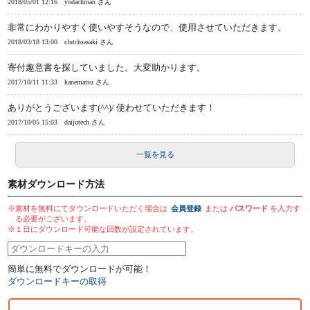
2018/05/01 12:16
yodachman さん
非常にわかりやすく使いやすそうなので、使用させていただきます。
2018/03/18 13:00
clutchsasaki さん
寄付趣意書を探していました。大変助かります。
2017/10/11 11:33
kanematsu さん
ありがとうございます(^^)/ 使わせていただきます！
2017/10/05 15:03
daijutech さん
一覧を見る
素材ダウンロード方法
※素材を無料にてダウンロードいただく場合は
会員登録
または
パスワード
を入力す
る必要がございます。
※１日にダウンロード可能な回数が設定されています。
簡単に無料でダウンロードが可能！
ダウンロードキーの取得