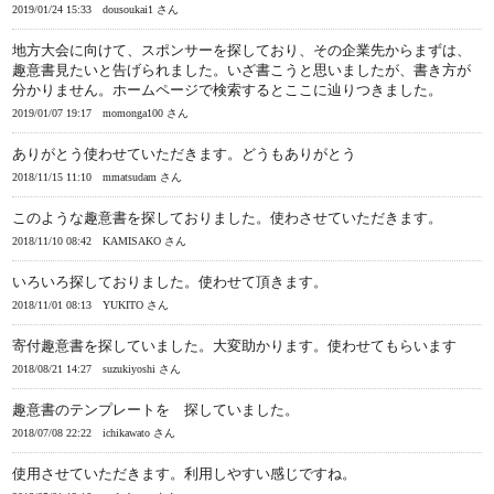
2019/01/24 15:33
dousoukai1 さん
地方大会に向けて、スポンサーを探しており、その企業先からまずは、
趣意書見たいと告げられました。いざ書こうと思いましたが、書き方が
分かりません。ホームページで検索するとここに辿りつきました。
2019/01/07 19:17
momonga100 さん
ありがとう使わせていただきます。どうもありがとう
2018/11/15 11:10
mmatsudam さん
このような趣意書を探しておりました。使わさせていただきます。
2018/11/10 08:42
KAMISAKO さん
いろいろ探しておりました。使わせて頂きます。
2018/11/01 08:13
YUKITO さん
寄付趣意書を探していました。大変助かります。使わせてもらいます
2018/08/21 14:27
suzukiyoshi さん
趣意書のテンプレートを 探していました。
2018/07/08 22:22
ichikawato さん
使用させていただきます。利用しやすい感じですね。