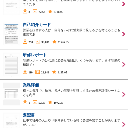
てくださ…
8
7,663
2710.05
自己紹介カード
営業を担当する人は、自分をいかに魅力的に見せるかを考えることも
重要であ…
290
30,091
11546.85
研修レポート
研修レポートのひな形に必要な項目はいくつかあります。まず研修の
標題です…
110
22,143
8135.05
業務評価
様々な業種で、給与、昇格の基準を明確にするため業務評価シートな
どを利用…
1
5,625
1972.25
要望書
仕事で社外の人とやり取りをしている時に要望を出すことがあります
が、この…