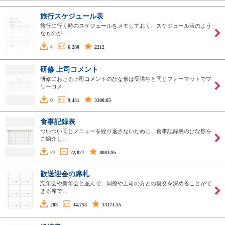
旅行スケジュール表
旅行に行く時のスケジュールをメモしておく、スケジュール表のよう
なものが…
4
6,280
2212
研修 上司コメント
研修における上司コメントのひな形は受講生と同じフォーマットでフ
リーコメ…
0
9,431
3300.85
食事記録表
ついつい同じメニューを繰り返さないために、食事記録表のひな形を
ご紹介し…
27
22,827
8083.95
歓送迎会の席札
忘年会や新年会と並んで、同僚や上司の方との親交を深めることがで
きる席で…
288
34,753
13171.55