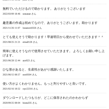
無料でいただけるので助かります。 ありがとうございます
2022/03/09 18:46
urasanae さん
趣意書の作成は初めてなので、ありがとうございます。助かります
2021/11/26 11:07
lunamoti0326 さん
とても使えそうで助かります！早速明日から使わせていただきます＾＾
2021/08/25 21:21
erina0128 さん
簡単に使えそうなので使用させていただきます。 よろしくお願い申し上
げます。
2021/06/28 12:44
ayn923 さん
ひな形があると、生産性があがり感謝いたします。
2021/06/15 08:57
nori0504 さん
使い方がよくわかりません。もっと判りやすいと良いです。
2021/02/16 18:52
cqw22316 さん
ダウンロードしたつもりが、どこに保存されたのかわからず
2020/09/25 08:04
hirata335 さん