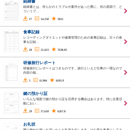
経緯書
経緯書とは、何らかのトラブルや案件があった際に、何の原因で、ど
ういうプ…
17
14,150
5012
食事記録
レコーディングダイエットや健康管理のための食事記録は、日々の食
事を記録…
20
21,623
7638.05
研修旅行レポート
研修旅行にレポートはつきものです。旅行といえど仕事の一環なので
内容の報…
5
11,904
4183.9
鍵の預かり証
いろんな場面で鍵の預かり証を活用する機会はあります。特に企業活
動におい…
29
17,618
6267.8
お礼状
贈り物やお祝いを頂いたらお礼状を出します。ひな形を参考にしてみ