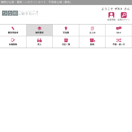
無料ひな形・素材：ハロウィンカード 不気味な城（紫色）
ようこそ
さん
ゲスト
会員登録
会員ログイン
雛形登録者
無料素材
豆知識
まとめ
Q&A
各種募集
求人
日記一覧
動画
手順・使い方