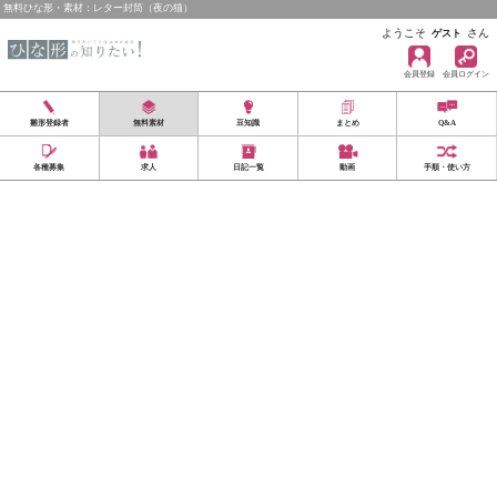
無料ひな形・素材：レター封筒（夜の猫）
ようこそ
さん
ゲスト
会員登録
会員ログイン
雛形登録者
無料素材
豆知識
まとめ
Q&A
各種募集
求人
日記一覧
動画
手順・使い方