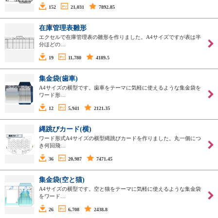
152
21,031
7892.85
在庫管理表雛形
エクセルで在庫管理表の雛形を作りました。A4サイズですが表は半
分ほどの…
19
11,780
4189.5
集金袋(歯車)
A4サイズの横型です。歯車をテーマに気軽に使えるような集金袋を
ワード形…
12
5,941
2121.35
縄跳びカード(横)
ワード形式A4サイズの横型縄跳びカードを作りました。丸一個につ
き何回飛…
36
20,987
7471.45
集金袋(空と猫)
A4サイズの横型です。空と猫をテーマに気軽に使えるような集金袋
をワード…
26
6,708
2438.8