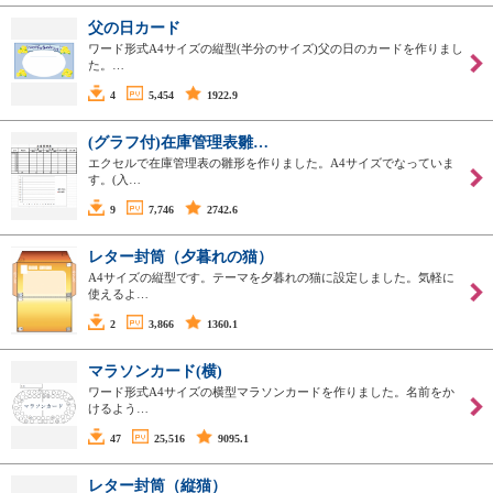
父の日カード
ワード形式A4サイズの縦型(半分のサイズ)父の日のカードを作りまし
た。…
4
5,454
1922.9
(グラフ付)在庫管理表雛…
エクセルで在庫管理表の雛形を作りました。A4サイズでなっていま
す。(入…
9
7,746
2742.6
レター封筒（夕暮れの猫）
A4サイズの縦型です。テーマを夕暮れの猫に設定しました。気軽に
使えるよ…
2
3,866
1360.1
マラソンカード(横)
ワード形式A4サイズの横型マラソンカードを作りました。名前をか
けるよう…
47
25,516
9095.1
レター封筒（縦猫）