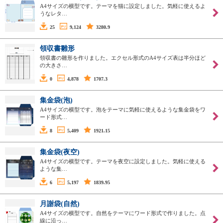
A4サイズの横型です。テーマを猫に設定しました。気軽に使えるよ
うなレタ…
25
9,124
3280.9
領収書雛形
領収書の雛形を作りました。エクセル形式のA4サイズ表は半分ほど
の大きさ…
0
4,878
1707.3
集金袋(泡)
A4サイズの横型です。泡をテーマに気軽に使えるような集金袋をワ
ード形式…
8
5,409
1921.15
集金袋(夜空)
A4サイズの横型です。テーマを夜空に設定しました。気軽に使える
ような集…
6
5,197
1839.95
月謝袋(自然)
A4サイズの横型です。自然をテーマにワード形式で作りました。点
線に沿っ…