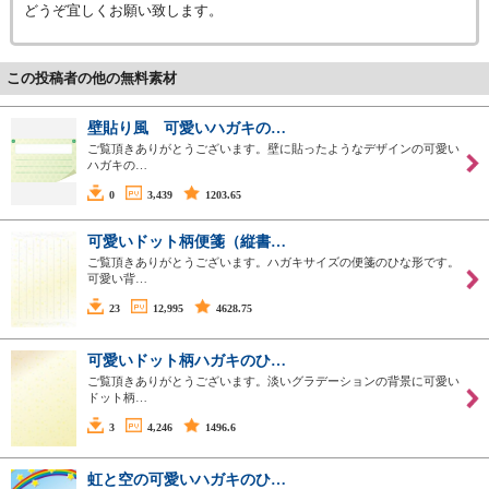
どうぞ宜しくお願い致します。
この投稿者の他の無料素材
壁貼り風 可愛いハガキの…
ご覧頂きありがとうございます。壁に貼ったようなデザインの可愛い
ハガキの…
0
3,439
1203.65
可愛いドット柄便箋（縦書…
ご覧頂きありがとうございます。ハガキサイズの便箋のひな形です。
可愛い背…
23
12,995
4628.75
可愛いドット柄ハガキのひ…
ご覧頂きありがとうございます。淡いグラデーションの背景に可愛い
ドット柄…
3
4,246
1496.6
虹と空の可愛いハガキのひ…