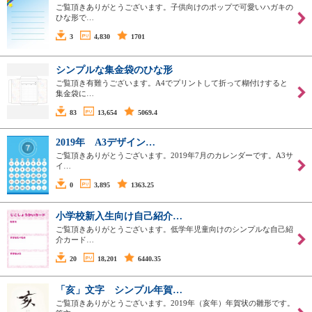
ご覧頂きありがとうございます。子供向けのポップで可愛いハガキの
ひな形で…
3
4,830
1701
シンプルな集金袋のひな形
ご覧頂き有難うございます。A4でプリントして折って糊付けすると
集金袋に…
83
13,654
5069.4
2019年 A3デザイン…
ご覧頂きありがとうございます。2019年7月のカレンダーです。A3サ
イ…
0
3,895
1363.25
小学校新入生向け自己紹介…
ご覧頂きありがとうございます。低学年児童向けのシンプルな自己紹
介カード…
20
18,201
6440.35
「亥」文字 シンプル年賀…
ご覧頂きありがとうございます。2019年（亥年）年賀状の雛形です。