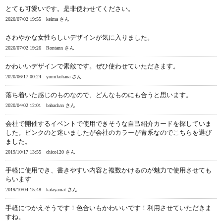
とても可愛いです。是非使わせてください。
2020/07/02 19:55
keima さん
さわやかな女性らしいデザインが気に入りました。
2020/07/02 19:26
Rontann さん
かわいいデザインで素敵です。ぜひ使わせていただきます。
2020/06/17 00:24
yumikohana さん
落ち着いた感じのものなので、どんなものにも合うと思います。
2020/04/02 12:01
babachan さん
会社で開催するイベントで使用できそうな自己紹介カードを探していま
した。ピンクのと迷いましたが会社のカラーが青系なのでこちらを選び
ました。
2019/10/17 13:55
chico120 さん
手軽に使用でき、書きやすい内容と複数かけるのが魅力で使用させても
らいます
2019/10/04 15:48
katayamat さん
手軽につかえそうです！色合いもかわいいです！利用させていただきま
すね。