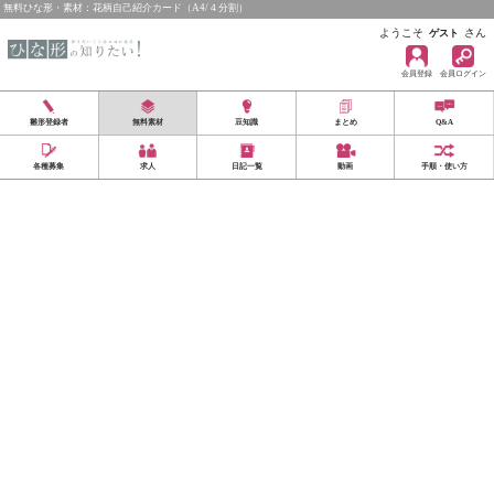
無料ひな形・素材：花柄自己紹介カード（A4/４分割）
ようこそ
さん
ゲスト
会員登録
会員ログイン
雛形登録者
無料素材
豆知識
まとめ
Q&A
各種募集
求人
日記一覧
動画
手順・使い方